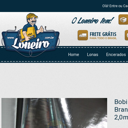
Olá! Entre ou Ca
Home
Lonas
Encerados
Bobi
Bran
2,0m