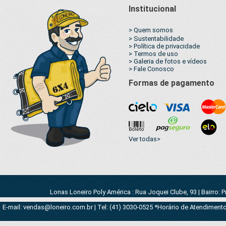
Institucional
> Quem somos
> Sustentabilidade
> Política de privacidade
> Termos de uso
> Galeria de fotos e vídeos
> Fale Conosco
Formas de pagamento
Ver todas>
Lonas Loneiro Poly América : Rua Joquei Clube, 93 | Bairro: 
E-mail: vendas@loneiro.com.br | Tel: (41) 3030-0525 *Horário de Atendimento