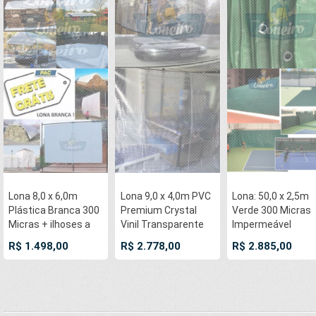
Lona 8,0 x 6,0m
Lona 9,0 x 4,0m PVC
Lona: 50,0 x 2,5m
Plástica Branca 300
Premium Crystal
Verde 300 Micras
Micras + ilhoses a
Vinil Transparente
Impermeável
cada 50cm para
AntiChamas com
Plástica Polietilen
R$ 1.498,00
R$ 2.778,00
R$ 2.885,00
Telhado Barraca
argolas "D" INOX a
+ Ilhos cada 50cm
Cobertura e
cada 50cm e cinta
Fundo Quadra Tên
Proteção Multi Uso
de reforço
Escorrega Skibun
+ 28 Elásticos
Cobertura Proteç
LonaFlex 20cm