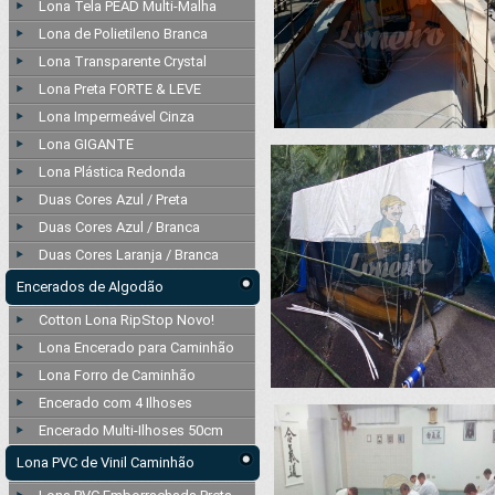
Lona Tela PEAD Multi-Malha
Lona de Polietileno Branca
Lona Transparente Crystal
Lona Preta FORTE & LEVE
Lona Impermeável Cinza
Lona GIGANTE
Lona Plástica Redonda
Duas Cores Azul / Preta
Duas Cores Azul / Branca
Duas Cores Laranja / Branca
Encerados de Algodão
Cotton Lona RipStop Novo!
Lona Encerado para Caminhão
Lona Forro de Caminhão
Encerado com 4 Ilhoses
Encerado Multi-Ilhoses 50cm
Lona PVC de Vinil Caminhão