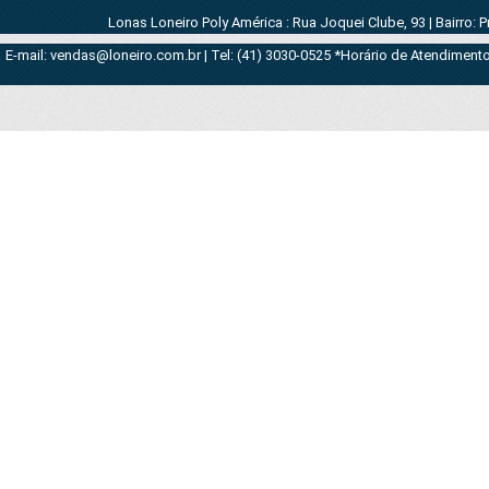
Lonas Loneiro Poly América : Rua Joquei Clube, 93 | Bairro: 
E-mail: vendas@loneiro.com.br | Tel: (41) 3030-0525 *Horário de Atendimento