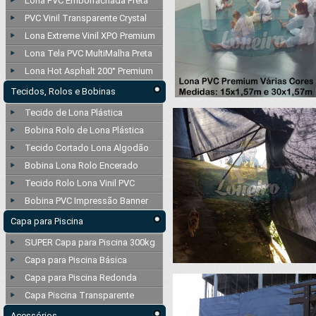
Lona PVC Emborrachada Preta
PVC Vinil Transparente Crystal
Lona Extreme Vinil XPO Premium
Lona Tela PVC MultiMalha Preta
Lona Hot Asphalt 200° Premium
Tecidos, Rolos e Bobinas
Tecido de Lona Plástica
Bobina Rolo de Lona Plástica
Tecido Cortado Lona Algodão
Bobina Lona Rolo Encerado
Tecido Rolo Lona Vinil PVC
Bobina PVC Impressão Banner
Capa para Piscina
SUPER Capa para Piscina 300kg
Capa para Piscina Básica
Capa para Piscina Redonda
Capa Piscina Transparente
Acessórios