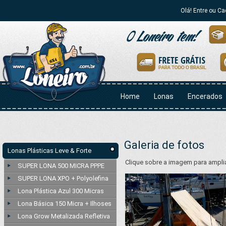
Olá! Entre ou Ca
Home
Lonas
Encerados
Galeria de fotos
Lonas Plásticas Leve & Forte
Clique sobre a imagem para amplia
SUPER LONA 500 MICRA PPPE
SUPER LONA XPO + Polyolefina
Lona Plástica Azul 300 Micras
Lona Básica 150 Micra + Ilhoses
Lona Grow Metalizada Refletiva