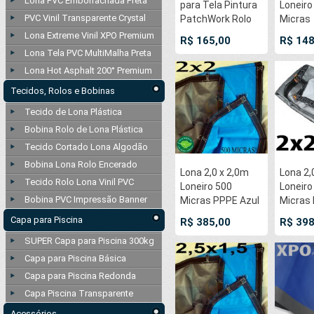
Lona PVC Emborrachada Preta
para Tela Pintura
Loneiro
PVC Vinil Transparente Crystal
PatchWork Rolo
Micras
Algodão Cru
Metali
Lona Extreme Vinil XPO Premium
R$ 165,00
R$ 148
500gr/m² Capa
lado e 
Lona Tela PVC MultiMalha Preta
Pano Cloth Quilt
outro 
Lona Hot Asphalt 200° Premium
Ateliê EcoBag
acabam
para Reforma
estufa
Tecidos, Rolos e Bobinas
Proteção
jardim c
Tecido de Lona Plástica
Confecções
indoor 
Bobina Rolo de Lona Plástica
Tecido Cortado Lona Algodão
Bobina Lona Rolo Encerado
Lona 2,0 x 2,0m
Lona 2,
Tecido Rolo Lona Vinil PVC
Loneiro 500
Loneiro
Bobina PVC Impressão Banner
Micras PPPE Azul
Micras
e Cinza com
Branca 
Capa para Piscina
R$ 385,00
R$ 398
argolas 'D' INOX a
com arg
SUPER Capa para Piscina 300kg
cada 50cm
INOX a
Capa para Piscina Básica
Capa para Piscina Redonda
Capa Piscina Transparente
Acessórios