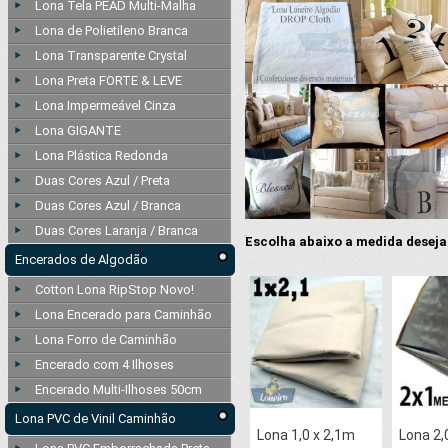
Lona Tela PEAD Multi-Malha
Lona de Polietileno Branca
Lona Transparente Crystal
Lona Preta FORTE & LEVE
Lona Impermeável Cinza
Lona GIGANTE
Lona Plástica Redonda
Duas Cores Azul / Preta
Duas Cores Azul / Branca
Duas Cores Laranja / Branca
Escolha abaixo a medida deseja
Encerados de Algodão
Cotton Lona RipStop Novo!
Lona Encerado para Caminhão
Lona Forro de Caminhão
Encerado com 4 Ilhoses
Encerado Multi-Ilhoses 50cm
Lona PVC de Vinil Caminhão
Lona 1,0 x 2,1m
Lona 2,