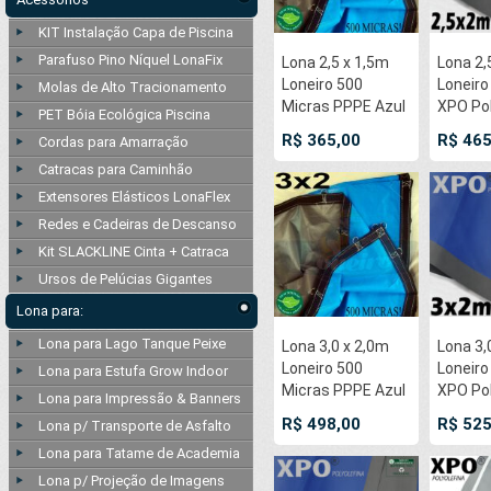
KIT Instalação Capa de Piscina
Parafuso Pino Níquel LonaFix
Lona 2,5 x 1,5m
Lona 2,
Loneiro 500
Loneir
Molas de Alto Tracionamento
Micras PPPE Azul
XPO Pol
PET Bóia Ecológica Piscina
e Cinza com
Premi
R$ 365,00
R$ 465
Cordas para Amarração
argolas 'D' INOX a
Industri
Catracas para Caminhão
cada 50cm
Cinza A
Chama
Extensores Elásticos LonaFlex
Imperme
Redes e Cadeiras de Descanso
soldado
Kit SLACKLINE Cinta + Catraca
Ultras
Ursos de Pelúcias Gigantes
50cm
Lona para:
Lona para Lago Tanque Peixe
Lona 3,0 x 2,0m
Lona 3,
Loneiro 500
Loneir
Lona para Estufa Grow Indoor
Micras PPPE Azul
XPO Pol
Lona para Impressão & Banners
e Cinza com
Premi
R$ 498,00
R$ 525
Lona p/ Transporte de Asfalto
argolas 'D' INOX a
Industri
Lona para Tatame de Academia
cada 50cm
Cinza A
Chama
Lona p/ Projeção de Imagens