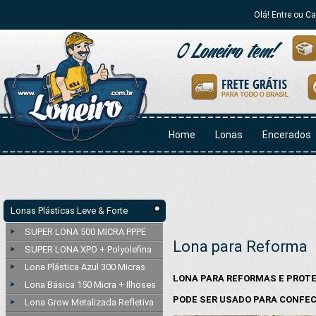
Olá! Entre ou C
Home
Lonas
Encerados
Lonas Plásticas Leve & Forte
SUPER LONA 500 MICRA PPPE
Lona para Reforma
SUPER LONA XPO + Polyolefina
Lona Plástica Azul 300 Micras
LONA PARA REFORMAS E PROTE
Lona Básica 150 Micra + Ilhoses
PODE SER USADO PARA CONFEC
Lona Grow Metalizada Refletiva