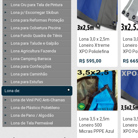
Imperme
Lona Cru para Tela de Pintura
soldado
Lona p/ Escorregar Skibun
Ultras
Lona para Reformas Proteção
50cm
Lona para Cobertura Piscina
Lona Fundo Quadra de Tênis
Lona 3,0 x 2,5m
Lona 3,
Lona para Talude e Galpão
Loneiro Xtreme
Loneir
Lona Agricultura Fazenda
XPO Poliolefina
XPO Pol
Premium
Premi
Lona Camping Barraca
R$ 595,00
R$ 665
Industrial Azul
Industr
Lona para Confecções
Cinza Anti-
Prata A
Lona para Caminhão
Chamas
Chama
Lona para Estufas
Impermeável Ilhós
Imperme
soldado por
soldado
Lona de:
Ultrassom a cada
Ultras
Lona de Vinil PVC Anti-Chamas
50cm
50cm
Lona de Plástico Polietileno
Lona de Pano / Algodão
Lona 3,5 x 2,5m
Lona 3,
Lona de Tela Permeável
Loneiro 500
Loneir
Micras PPPE Azul
XPO Pol
e Cinza com
Premi