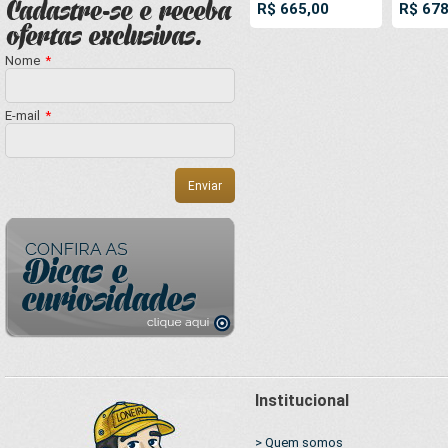
R$ 665,00
R$ 678
argolas 'D' INOX a
Industri
cada 50cm
Cinza A
Chama
Nome
*
Imperme
soldado
E-mail
*
Ultras
50cm
Institucional
> Quem somos