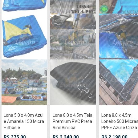
Lona 5,0 x 4,0m Azul
Lona 8,0 x 4,5m Tela
Lona 8,0 x 4,5m
e Amarela 150 Micra
Premium PVC Preta
Loneiro 500 Micra
+ ilhos e
Vinil Vinílica
PPPE Azul e Cinza
cantoneiras para
Sombrite
com argolas 'D' IN
R$ 375,00
R$ 2.240,00
R$ 2.198,00