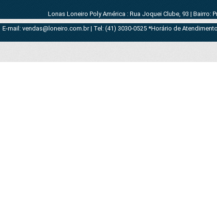
Lonas Loneiro Poly América : Rua Joquei Clube, 93 | Bairro: 
E-mail: vendas@loneiro.com.br | Tel: (41) 3030-0525 *Horário de Atendimento