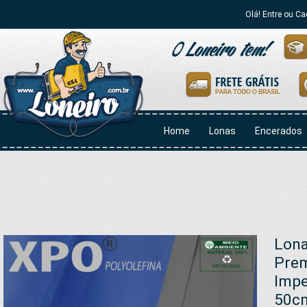
Olá! Entre ou Ca
Home
Lonas
Encerados
Lona
Prem
Impe
50c