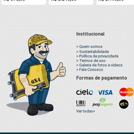
cobertura proteção
AntiChamas com
a cada 50cm e cin
capa básica de
Argolas "D" INOX a
reforçada
polietileno
cada 50cm
impermeável com
duas cores
Institucional
> Quem somos
> Sustentabilidade
> Política de privacidade
> Termos de uso
> Galeria de fotos e vídeos
> Fale Conosco
Formas de pagamento
Ver todas>