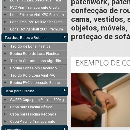
patchwork, patch-
Lona PVC Emborrachada Preta
PVC Vinil Transparente Crystal
confecção de ro
Lona Extreme Vinil XPO Premium
cama, vestidos, 
Lona Tela PVC MultiMalha Preta
objetos, móveis,
Lona Hot Asphalt 200° Premium
proteção de sofá
Tecidos, Rolos e Bobinas
Tecido de Lona Plástica
Bobina Rolo de Lona Plástica
Tecido Cortado Lona Algodão
Bobina Lona Rolo Encerado
Tecido Rolo Lona Vinil PVC
Bobina PVC Impressão Banner
Capa para Piscina
SUPER Capa para Piscina 300kg
Capa para Piscina Básica
Capa para Piscina Redonda
Capa Piscina Transparente
Acessórios