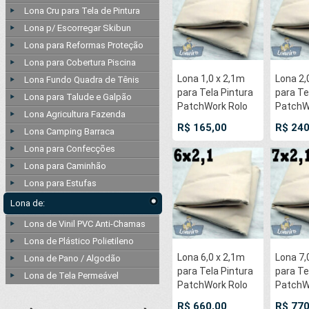
Lona Cru para Tela de Pintura
Lona p/ Escorregar Skibun
Lona para Reformas Proteção
Lona para Cobertura Piscina
Lona 1,0 x 2,1m
Lona 2,
Lona Fundo Quadra de Tênis
para Tela Pintura
para Te
Lona para Talude e Galpão
PatchWork Rolo
PatchW
Lona Agricultura Fazenda
Algodão Cru
Algodão
R$ 165,00
R$ 240
Lona Camping Barraca
500gr/m² Capa
500gr/
Pano Cloth Quilt
Pano Cl
Lona para Confecções
Ateliê EcoBag
Ateliê 
Lona para Caminhão
para Reforma
para R
Lona para Estufas
Proteção
Proteç
Confecções
Confec
Lona de:
Lona de Vinil PVC Anti-Chamas
Lona de Plástico Polietileno
Lona 6,0 x 2,1m
Lona 7,
Lona de Pano / Algodão
para Tela Pintura
para Te
Lona de Tela Permeável
PatchWork Rolo
PatchW
Algodão Cru
Algodão
R$ 660,00
R$ 770