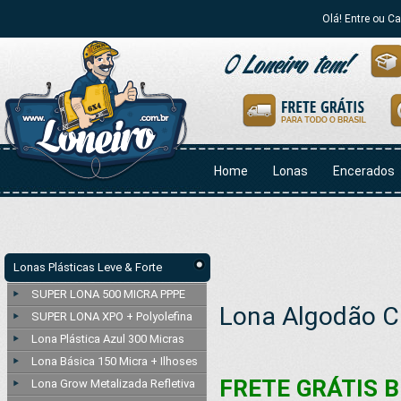
Olá! Entre ou C
Home
Lonas
Encerados
Lonas Plásticas Leve & Forte
SUPER LONA 500 MICRA PPPE
Lona Algodão Cr
SUPER LONA XPO + Polyolefina
Lona Plástica Azul 300 Micras
Lona Básica 150 Micra + Ilhoses
FRETE GRÁTIS B
Lona Grow Metalizada Refletiva