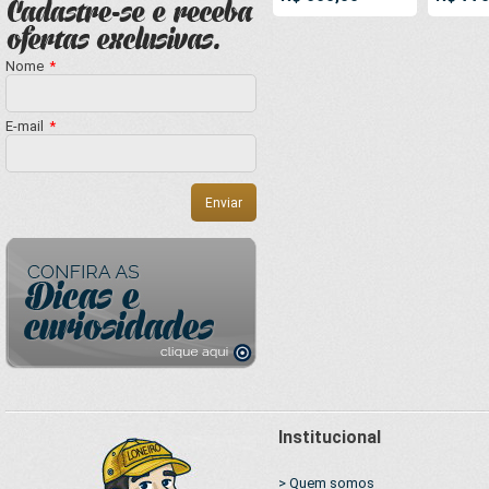
500gr/m² Capa
500gr/
Pano Cloth Quilt
Pano Cl
Ateliê EcoBag
Ateliê 
Nome
*
para Reforma
para R
Proteção
Proteç
Confecções
Confec
E-mail
*
Institucional
> Quem somos