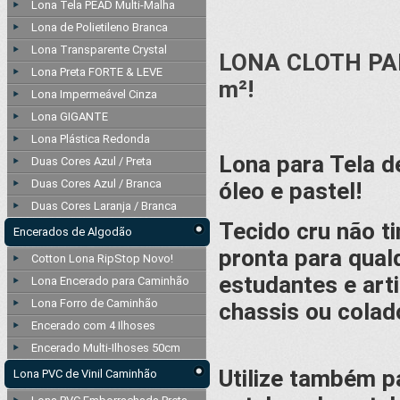
Lona Tela PEAD Multi-Malha
Lona de Polietileno Branca
Lona Transparente Crystal
LONA CLOTH PAN
Lona Preta FORTE & LEVE
m²!
Lona Impermeável Cinza
Lona GIGANTE
Lona Plástica Redonda
Lona para Tela de
Duas Cores Azul / Preta
Duas Cores Azul / Branca
óleo e pastel!
Duas Cores Laranja / Branca
Tecido cru não t
Encerados de Algodão
pronta para qualq
Cotton Lona RipStop Novo!
estudantes e art
Lona Encerado para Caminhão
Lona Forro de Caminhão
chassis ou colad
Encerado com 4 Ilhoses
Encerado Multi-Ilhoses 50cm
Utilize também p
Lona PVC de Vinil Caminhão