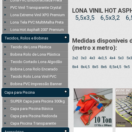
Lona PVC Emborrachada Preta
PVC Vinil Transparente Crystal
LONA VINIL HOT AS
Lona Extreme Vinil XPO Premium
5,5x3,5
6,5x3,2
6,
Lona Tela PVC MultiMalha Preta
Lona Hot Asphalt 200° Premium
Tecidos, Rolos e Bobinas
Medidas disponívei
(metro x metro):
Tecido de Lona Plástica
Bobina Rolo de Lona Plástica
2x2
3x3
4x3
4x3,5
4x4
5x3
5x3
Tecido Cortado Lona Algodão
8x4
8x4,5
8x5
8x6
8,5x4,5
9x5
Bobina Lona Rolo Encerado
Tecido Rolo Lona Vinil PVC
Bobina PVC Impressão Banner
Capa para Piscina
SUPER Capa para Piscina 300kg
Capa para Piscina Básica
Capa para Piscina Redonda
Capa Piscina Transparente
Acessórios