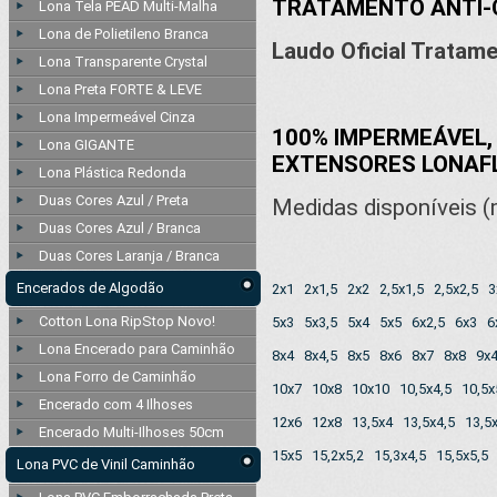
TRATAMENTO ANTI
Lona Tela PEAD Multi-Malha
Lona de Polietileno Branca
Laudo Oficial Tratam
Lona Transparente Crystal
Lona Preta FORTE & LEVE
Lona Impermeável Cinza
100% IMPERMEÁVEL
Lona GIGANTE
EXTENSORES LONAF
Lona Plástica Redonda
Duas Cores Azul / Preta
Medidas disponíveis (
Duas Cores Azul / Branca
Duas Cores Laranja / Branca
Encerados de Algodão
2x1
2x1,5
2x2
2,5x1,5
2,5x2,5
3
Cotton Lona RipStop Novo!
5x3
5x3,5
5x4
5x5
6x2,5
6x3
6
Lona Encerado para Caminhão
8x4
8x4,5
8x5
8x6
8x7
8x8
9x
Lona Forro de Caminhão
10x7
10x8
10x10
10,5x4,5
10,5x
Encerado com 4 Ilhoses
12x6
12x8
13,5x4
13,5x4,5
13,5
Encerado Multi-Ilhoses 50cm
15x5
15,2x5,2
15,3x4,5
15,5x5,5
Lona PVC de Vinil Caminhão