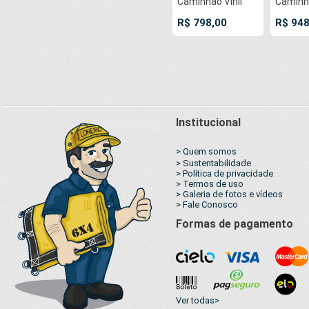
Caminhão Vinil
Caminhã
Preto Fosco
Preto 
R$ 798,00
R$ 948
AntiChamas com
AntiCh
7 LonaFlex
7 LonaF
Gancho 25cm e 7
Gancho
LonaFlex Gancho
LonaFl
50cm
50cm
Institucional
> Quem somos
> Sustentabilidade
> Política de privacidade
> Termos de uso
> Galeria de fotos e vídeos
> Fale Conosco
Formas de pagamento
Ver todas>