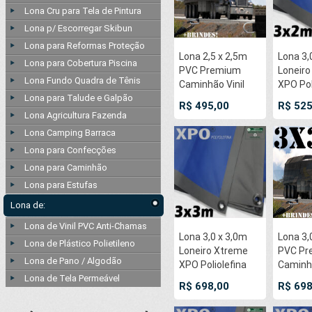
Lona Cru para Tela de Pintura
Lona p/ Escorregar Skibun
Lona para Reformas Proteção
Lona 2,5 x 2,5m
Lona 3,
Lona para Cobertura Piscina
PVC Premium
Loneir
Lona Fundo Quadra de Tênis
Caminhão Vinil
XPO Pol
Lona para Talude e Galpão
Preto Fosco
Premi
R$ 495,00
R$ 525
AntiChamas com
Industri
Lona Agricultura Fazenda
5 LonaFlex
Cinza A
Lona Camping Barraca
Gancho 25cm e 5
Chama
Lona para Confecções
LonaFlex Gancho
Imperme
Lona para Caminhão
50cm
soldado
Ultras
Lona para Estufas
50cm
Lona de:
Lona de Vinil PVC Anti-Chamas
Lona 3,0 x 3,0m
Lona 3,
Lona de Plástico Polietileno
Loneiro Xtreme
PVC Pr
Lona de Pano / Algodão
XPO Poliolefina
Caminhã
Lona de Tela Permeável
Premium
Preto 
R$ 698,00
R$ 698
Industrial Azul
AntiCh
Cinza Anti-
6 LonaF