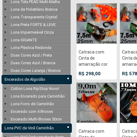
Lona Tela PEAD Multi-Malha
Lona de Polietileno Branca
Lona Transparente Crystal
Lona Preta FORTE & LEVE
Lona Impermeável Cinza
Lona GIGANTE
Lona Plástica Redonda
Catraca com
Catrac
Duas Cores Azul / Preta
Cinta de
Cinta d
Duas Cores Azul / Branca
amarração cor
amarra
Laranja 25mm x
Laranj
Duas Cores Laranja / Branca
R$ 298,00
R$ 578
7,5 metros para
7,5 met
Encerados de Algodão
800 kg/força cada
800kg/
Cotton Lona RipStop Novo!
- 5 unidades
- 10 un
Lona Encerado para Caminhão
Lona Forro de Caminhão
Encerado com 4 Ilhoses
Encerado Multi-Ilhoses 50cm
Lona PVC de Vinil Caminhão
Catraca com
Catrac