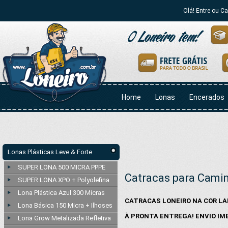
Olá! Entre ou C
Home
Lonas
Encerados
Lonas Plásticas Leve & Forte
SUPER LONA 500 MICRA PPPE
Catracas para Cami
SUPER LONA XPO + Polyolefina
Lona Plástica Azul 300 Micras
CATRACAS LONEIRO NA COR L
Lona Básica 150 Micra + Ilhoses
À PRONTA ENTREGA! ENVIO IM
Lona Grow Metalizada Refletiva