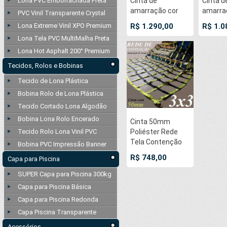
Lona PVC Emborrachada Preta
Cinta de
Cinta d
amarração cor
amarra
PVC Vinil Transparente Crystal
Laranja 50mm x
Laranj
Lona Extreme Vinil XPO Premium
R$ 1.290,00
R$ 1.0
9,0 metros para
10,0 me
Lona Tela PVC MultiMalha Preta
3000kg/força
5000kg
Lona Hot Asphalt 200° Premium
cada - Kit com 8
cada - 
unidades
Tecidos, Rolos e Bobinas
Tecido de Lona Plástica
Bobina Rolo de Lona Plástica
Tecido Cortado Lona Algodão
Bobina Lona Rolo Encerado
Cinta 50mm
Tecido Rolo Lona Vinil PVC
Poliéster Rede
Tela Contenção
Bobina PVC Impressão Banner
3x3 Mts Loneiro
R$ 748,00
Capa para Piscina
Malha 25x25cm
para 15 TON
SUPER Capa para Piscina 300kg
Amarração
Capa para Piscina Básica
Proteção Carga
Capa para Piscina Redonda
Rodoviária
Capa Piscina Transparente
Caminhão
Utilitários
Acessórios