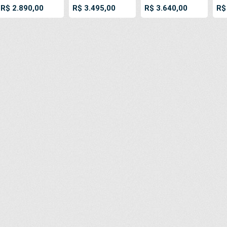
Fosco / Cinza 440
Brilhante / Preto
Brilhante / Preto
Bri
R$ 2.890,00
R$ 3.495,00
R$ 3.640,00
R$
GSM Flex Frontilt
280 GSM Flex
380 GSM Flex
440
Bobina PVC Vinil
Frontilt Bobina
Frontilt Bobina
Fro
Rolo Impressão
PVC Vinil Rolo
PVC Vinil Rolo
PVC
Digital Banners
Impressão Digital
Impressão Digital
Imp
Propagandas
Banners
Banners
Ba
Posters
Propagandas
Propagandas
Pr
Posters
Posters
Po