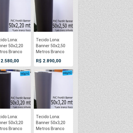
ido Lona:
Tecido Lona:
ner 50x2,20
Banner 50x2,50
tros Branco
Metros Branco
co / Cinza 440
Brilhante / Preto
 2.580,00
R$ 2.890,00
 Flex Frontilt
440 GSM Flex
ina PVC Vinil
Frontilt Bobina
lo Impressão
PVC Vinil Rolo
ital Banners
Impressão Digital
opagandas
Banners
sters
Propagandas
Posters
ido Lona:
Tecido Lona:
ner 50x3,20
Banner 50x3,20
tros Branco
Metros Branco