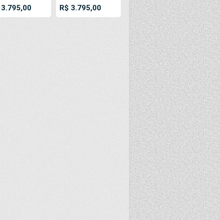
lhante / Preto
Fosco / Cinza 440
 3.795,00
R$ 3.795,00
 GSM Flex
GSM Flex Frontilt
ntilt Bobina
Bobina PVC Vinil
 Vinil Rolo
Rolo Impressão
ressão Digital
Digital Banners
nners
Propagandas
opagandas
Posters
sters