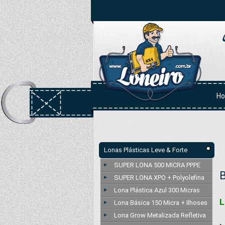
H
Lonas Plásticas Leve & Forte
SUPER LONA 500 MICRA PPPE
B
SUPER LONA XPO + Polyolefina
Lona Plástica Azul 300 Micras
L
Lona Básica 150 Micra + Ilhoses
Lona Grow Metalizada Refletiva