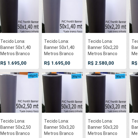
Tecido Lona:
Tecido Lona:
Tecido Lona:
Tec
Banner 50x1,40
Banner 50x1,40
Banner 50x2,20
Ban
Metros Branco
Metros Branco
Metros Branco
Me
Brilhante / Preto
Fosco / Cinza 440
Brilhante / Preto
Fos
R$ 1.695,00
R$ 1.695,00
R$ 2.580,00
R$
440 GSM Flex
GSM Flex Frontilt
440 GSM Flex
GSM
Frontilt Bobina
Bobina PVC Vinil
Frontilt Bobina
Bob
PVC Vinil Rolo
Rolo Impressão
PVC Vinil Rolo
Ro
Impressão Digital
Digital Banners
Impressão Digital
Dig
Banners
Propagandas
Banners
Pr
Propagandas
Posters
Propagandas
Po
Posters
Posters
Tecido Lona:
Tecido Lona:
Tecido Lona:
Tec
Banner 50x2,50
Banner 50x3,20
Banner 50x3,20
Ban
Metros Branco
Metros Branco
Metros Branco
Me