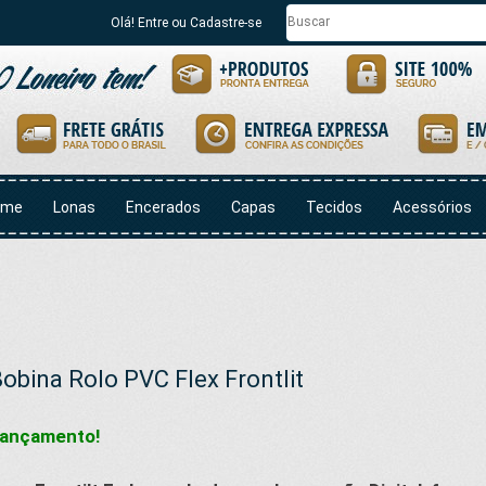
Olá! Entre ou Cadastre-se
ome
Lonas
Encerados
Capas
Tecidos
Acessórios
obina Rolo PVC Flex Frontlit
ançamento!