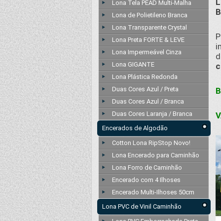
L
Lona Tela PEAD Multi-Malha
B
Lona de Polietileno Branca
Lona Transparente Crystal
P
Lona Preta FORTE & LEVE
i
Lona Impermeável Cinza
d
Lona GIGANTE
c
Lona Plástica Redonda
Duas Cores Azul / Preta
B
Duas Cores Azul / Branca
Duas Cores Laranja / Branca
V
Encerados de Algodão
Cotton Lona RipStop Novo!
Lona Encerado para Caminhão
Lona Forro de Caminhão
Encerado com 4 Ilhoses
Encerado Multi-Ilhoses 50cm
Lona PVC de Vinil Caminhão