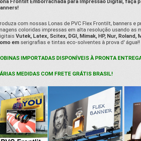
ona Frontilt Emborrachada para Impressão Digital, faça 
anners!
roduza com nossas Lonas de PVC Flex Frontilt, banners e p
magens coloridas impressas em alta resolução usando as 
igitais
Vutek, Latex, Scitex, DGI, Mimak, HP, Nur, Roland, 
omo em
serigrafias e tintas eco-solventes à prova d' água!!
OBINAS IMPORTADAS DISPONÍVEIS À PRONTA ENTREGA
ÁRIAS MEDIDAS COM FRETE GRÁTIS BRASIL!