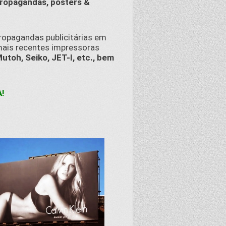
propagandas, posters &
ropagandas publicitárias em
mais recentes impressoras
Mutoh, Seiko, JET-I, etc., bem
!