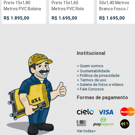
Preto 15x1,80
Preto 15x1,60
50x1,40 Metros
Metros PVC Bobina
Metros PVC Rolo
Branco Fosco /
Impermeável
Impermeável
Cinza 440 GSM Fle
R$ 1.895,00
R$ 1.695,00
R$ 1.695,00
Premium Malha Fio
Premium Malha Fio
Frontilt Bobina PV
1000 Super
1000 Super
Vinil Rolo Impress
Resistente para
Resistente para
Digital Banners
toldos, tatames,
toldos, tatames,
Propagandas
ringues, cobertura
ringues,
Posters
revestimentos
Institucional
> Quem somos
> Sustentabilidade
> Política de privacidade
> Termos de uso
> Galeria de fotos e vídeos
> Fale Conosco
Formas de pagamento
Ver todas>