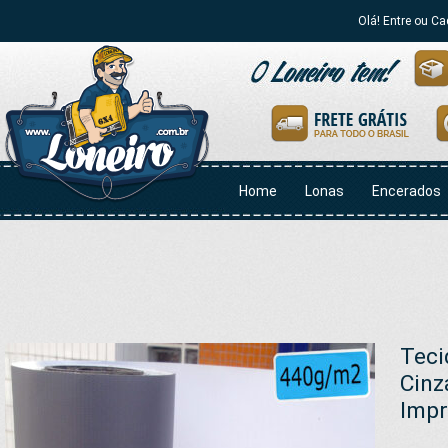
Olá! Entre ou Ca
Home
Lonas
Encerados
Teci
Cinz
Impr