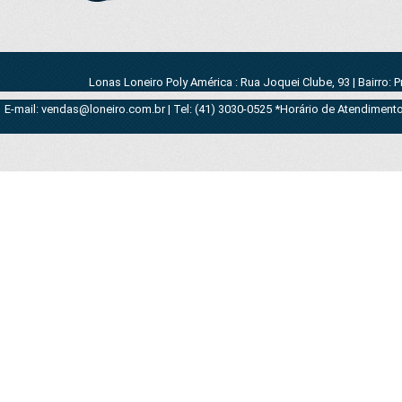
Lonas Loneiro Poly América : Rua Joquei Clube, 93 | Bairro: 
E-mail: vendas@loneiro.com.br | Tel: (41) 3030-0525 *Horário de Atendimento