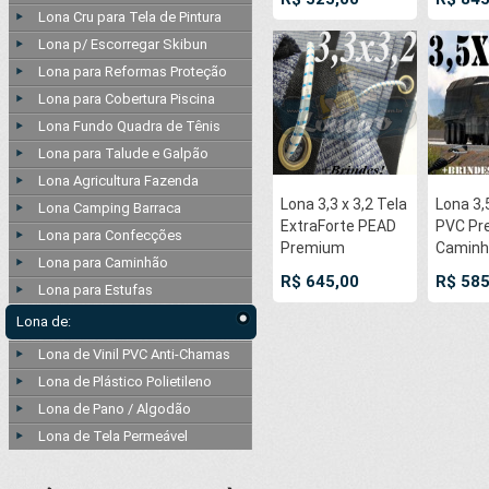
AntiChamas com
nas po
Lona Cru para Tela de Pintura
5 LonaFlex
Lona p/ Escorregar Skibun
Gancho 25cm e 5
Lona para Reformas Proteção
LonaFlex Gancho
50cm
Lona para Cobertura Piscina
Lona Fundo Quadra de Tênis
Lona para Talude e Galpão
Lona Agricultura Fazenda
Lona 3,3 x 3,2 Tela
Lona 3,
Lona Camping Barraca
ExtraForte PEAD
PVC Pr
Lona para Confecções
Premium
Caminhã
Lona para Caminhão
Caminhão cor
Preto 
R$ 645,00
R$ 585
Lona para Estufas
Prata/Azul + 10
AntiCh
metros Corda
7 LonaF
Lona de:
8mm
Gancho
Lona de Vinil PVC Anti-Chamas
LonaFl
50cm
Lona de Plástico Polietileno
Lona de Pano / Algodão
Lona de Tela Permeável