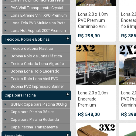
Lona PVC Emborrachada Preta
PVC Vinil Transparente Crystal
Lona 2,0 x 1,0m
Lona 2,
Lona Extreme Vinil XPO Premium
PVC Premium
Encera
Lona Tela PVC MultiMalha Preta
Caminhão Vinil
fio 8 I
Lona Hot Asphalt 200° Premium
Preto Fosco
Carreti
R$ 298,90
R$ 385
AntiChamas com
com ilh
Tecidos, Rolos e Bobinas
4 LonaFlex
pontas
Tecido de Lona Plástica
Gancho 25cm e 4
Bobina Rolo de Lona Plástica
LonaFlex Gancho
50cm
Tecido Cortado Lona Algodão
Bobina Lona Rolo Encerado
Tecido Rolo Lona Vinil PVC
Bobina PVC Impressão Banner
Lona 2,0 x 2,0m
Lona 2,
Capa para Piscina
Encerado
PVC Pr
SUPER Capa para Piscina 300kg
Premium
Caminhã
CottonLona
Preto 
Capa para Piscina Básica
R$ 548,00
R$ 398
Impermeável
AntiCh
Capa para Piscina Redonda
RipStop de
4 LonaF
Capa Piscina Transparente
Algodão Caqui
Gancho
para Cobertura
LonaFl
Acessórios