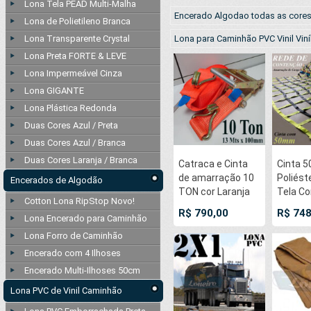
Lona Tela PEAD Multi-Malha
Encerado Algodao todas as cores
Lona de Polietileno Branca
Lona Transparente Crystal
Lona para Caminhão PVC Vinil Viníl
Lona Preta FORTE & LEVE
Lona Impermeável Cinza
Lona GIGANTE
Lona Plástica Redonda
Duas Cores Azul / Preta
Duas Cores Azul / Branca
Duas Cores Laranja / Branca
Catraca e Cinta
Cinta 
de amarração 10
Poliést
Encerados de Algodão
TON cor Laranja
Tela C
Cotton Lona RipStop Novo!
100mm x 13,0m
3x3 Mts
R$ 790,00
R$ 748
Lona Encerado para Caminhão
para 10.000kg /
Malha 
Força
para 1
Lona Forro de Caminhão
Amarra
Encerado com 4 Ilhoses
Proteç
Encerado Multi-Ilhoses 50cm
Rodoviá
Caminh
Lona PVC de Vinil Caminhão
Utilitár