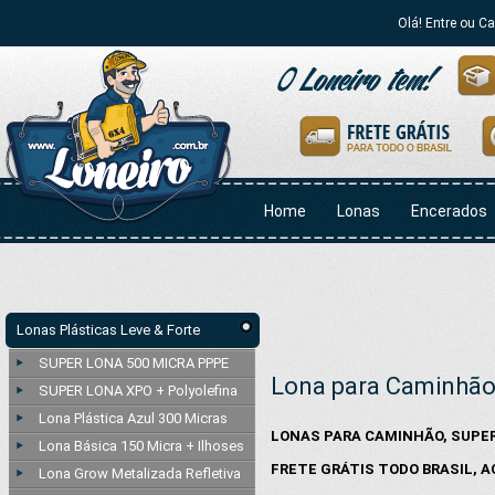
Olá! Entre ou C
Home
Lonas
Encerados
Lonas Plásticas Leve & Forte
SUPER LONA 500 MICRA PPPE
Lona para Caminhã
SUPER LONA XPO + Polyolefina
Lona Plástica Azul 300 Micras
LONAS PARA CAMINHÃO, SUPER
Lona Básica 150 Micra + Ilhoses
FRETE GRÁTIS TODO BRASIL,
Lona Grow Metalizada Refletiva