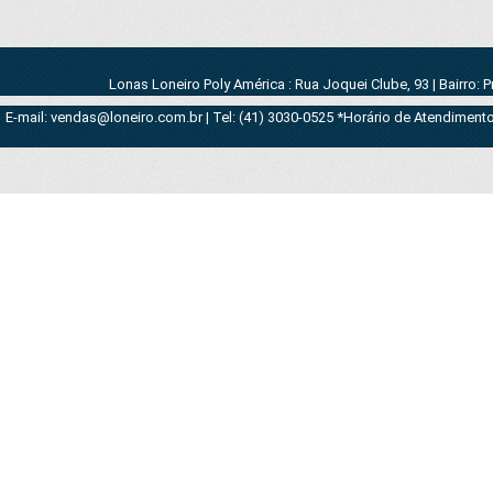
Lonas Loneiro Poly América : Rua Joquei Clube, 93 | Bairro: 
E-mail: vendas@loneiro.com.br | Tel: (41) 3030-0525 *Horário de Atendimento