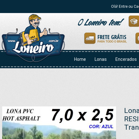
Olá! Entre ou Ca
Home
Lonas
Encerados
Lona
RESI
Tran