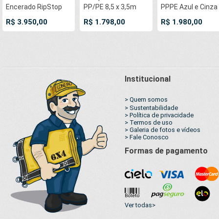
Encerado RipStop
PP/PE 8,5 x 3,5m
PPPE Azul e Cinza
Algodão Azul + 50
Azul / Cinza
com argolas 'D' IN
R$ 3.950,00
R$ 1.798,00
R$ 1.980,00
metros Corda 8mm
impermeável e
a cada 50cm e cin
com 1 ROW 0,75m
atóxica para Tanque
reforçada
de Peixes Lago
Artificial Ornamental
Institucional
> Quem somos
> Sustentabilidade
> Política de privacidade
> Termos de uso
> Galeria de fotos e vídeos
> Fale Conosco
Formas de pagamento
Ver todas>