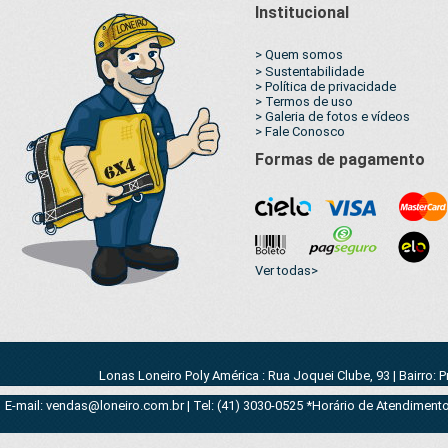
Institucional
> Quem somos
> Sustentabilidade
> Política de privacidade
> Termos de uso
> Galeria de fotos e vídeos
> Fale Conosco
Formas de pagamento
Ver todas>
Lonas Loneiro Poly América : Rua Joquei Clube, 93 | Bairro: 
E-mail: vendas@loneiro.com.br | Tel: (41) 3030-0525 *Horário de Atendimento