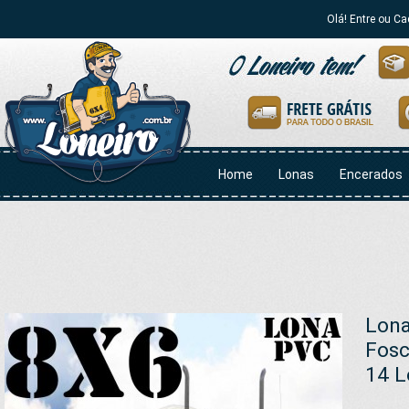
Olá! Entre ou Ca
Home
Lonas
Encerados
Lona
Fosc
14 L