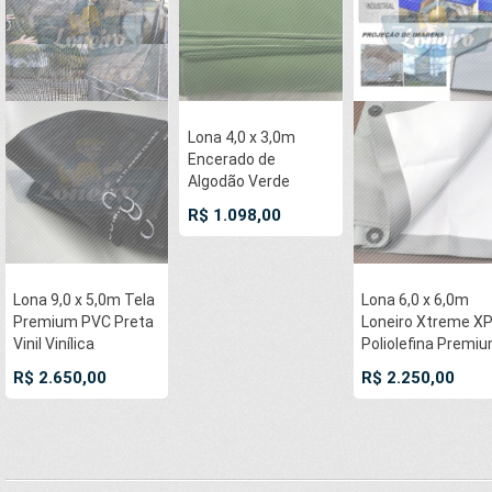
Lona 4,0 x 3,0m
Encerado de
Algodão Verde
Impermeável para
R$ 1.098,00
Cobertura Carga
Caminhão com 4
Ilhoses
Lona 9,0 x 5,0m Tela
Lona 6,0 x 6,0m
Premium PVC Preta
Loneiro Xtreme X
Vinil Vinílica
Poliolefina Premi
Sombrite
Industrial Branca
R$ 2.650,00
R$ 2.250,00
AntiChamas com
Prata Anti-Chama
Argolas "D" INOX a
Impermeável Ilhós
cada 50cm
soldado por
Ultrassom a cada
50cm