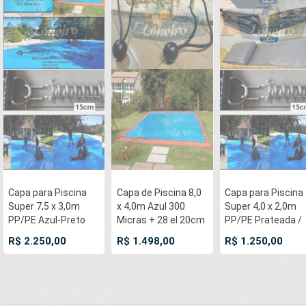
Capa para Piscina
Capa de Piscina 8,0
Capa para Piscina
Super 7,5 x 3,0m
x 4,0m Azul 300
Super 4,0 x 2,0m
PP/PE Azul-Preto
Micras + 28 el 20cm
PP/PE Prateada /
Lona Térmica de
, 28 pinos e 3 bóias
Branca - Capa
R$ 2.250,00
R$ 1.498,00
R$ 1.250,00
Proteção e
para escoamento d’
Térmica Premium
Segurança
água da chuva
Segurança Crianç
+54m+54p+3b
Animais
+36m+36p+1b