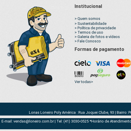
Institucional
> Quem somos
> Sustentabilidade
> Política de privacidade
> Termos de uso
> Galeria de fotos e vídeos
> Fale Conosco
Formas de pagamento
Ver todas>
Lonas Loneiro Poly América : Rua Joquei Clube, 93 | Bairro: 
E-mail: vendas@loneiro.com.br | Tel: (41) 3030-0525 *Horário de Atendimento