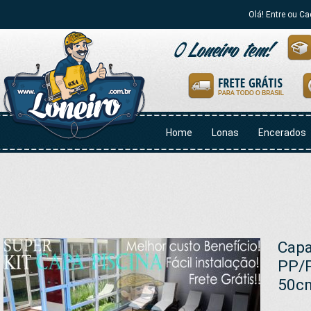
Olá! Entre ou Ca
Home
Lonas
Encerados
Capa
PP/P
50c