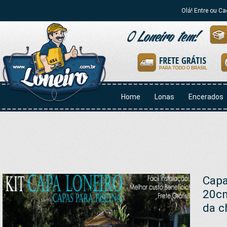
Olá! Entre ou Ca
Home
Lonas
Encerados
Capa
20cm
da c