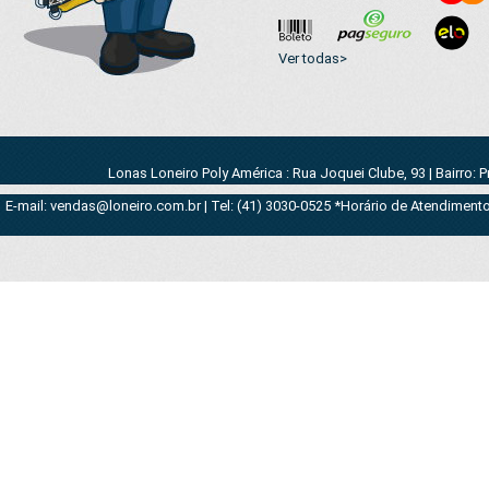
Ver todas>
Lonas Loneiro Poly América : Rua Joquei Clube, 93 | Bairro: 
E-mail: vendas@loneiro.com.br | Tel: (41) 3030-0525 *Horário de Atendimento