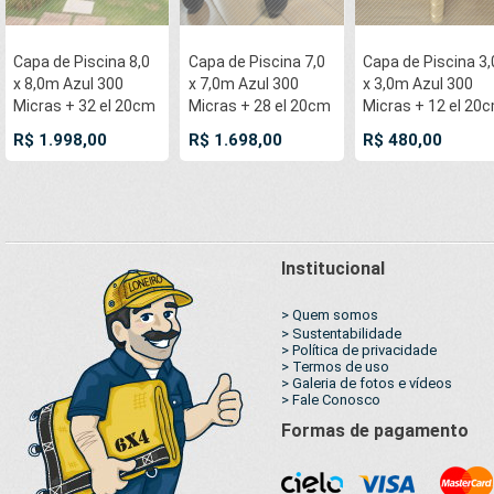
Capa de Piscina 8,0
Capa de Piscina 7,0
Capa de Piscina 3,
x 8,0m Azul 300
x 7,0m Azul 300
x 3,0m Azul 300
Micras + 32 el 20cm
Micras + 28 el 20cm
Micras + 12 el 20
, 32 pinos e 3 bóias
, 28 pinos e 3 bóias
, 12 pinos e 1 bóia
R$ 1.998,00
R$ 1.698,00
R$ 480,00
para escoamento d’
para escoamento d’
água da chuva
água da chuva
Institucional
> Quem somos
> Sustentabilidade
> Política de privacidade
> Termos de uso
> Galeria de fotos e vídeos
> Fale Conosco
Formas de pagamento