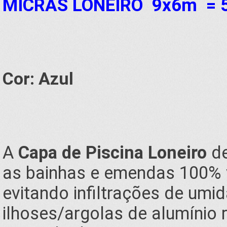
MICRAS
LONEIRO 9x6m
= 
Cor: Azul
A
Capa de Piscina Loneiro
de
as bainhas e emendas 100% v
evitando infiltrações de um
ilhoses/argolas de alumínio 