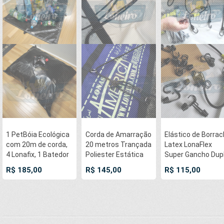
1 PetBóia Ecológica
Corda de Amarração
Elástico de Borra
com 20m de corda,
20 metros Trançada
Latex LonaFlex
4 Lonafix, 1 Batedor
Poliester Estática
Super Gancho Dup
e 8 Elásticos
Preta 10mm Carga
25cm x 8mm com
R$ 185,00
R$ 145,00
R$ 115,00
LonaFlex 20cm (
de ruptura de 1500
10 pcs cor preto
para escoamento d'
kgf/m
água da chuva para
capas de piscinas )