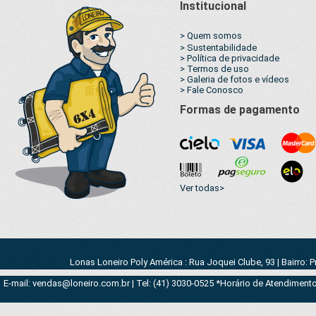
Institucional
> Quem somos
> Sustentabilidade
> Política de privacidade
> Termos de uso
> Galeria de fotos e vídeos
> Fale Conosco
Formas de pagamento
Ver todas>
Lonas Loneiro Poly América : Rua Joquei Clube, 93 | Bairro: 
E-mail: vendas@loneiro.com.br | Tel: (41) 3030-0525 *Horário de Atendimento