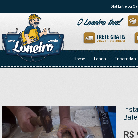
Olá! Entre ou Ca
Home
Lonas
Encerados
Inst
Bate
R$ 