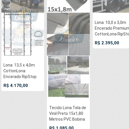
Lona: 10,0 x 3,0m
Encerado Premiu
CottonLona RipSt
de Algodão Caqui
R$ 2.395,00
para Caminhão c
argolas "D" a cada
metro
Lona: 13,5 x 4,0m
CottonLona
Encerado RipStop
Algodão Verde
R$ 4.170,00
Cobertura Carga
Caminhão + 50
metros Corda 8mm
com 1 ROW 0,35m
Tecido Lona Tela de
Vinil Preto 15x1,80
Metros PVC Bobina
Impermeável
R$ 1.085,00