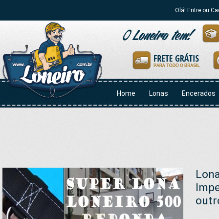
Olá! Entre ou Ca
Home
Lonas
Encerados
Lona
Impe
outr