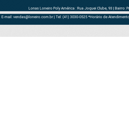
Lonas Loneiro Poly América : Rua Joquei Clube, 93 | Bairro: 
E-mail: vendas@loneiro.com.br | Tel: (41) 3030-0525 *Horário de Atendimento