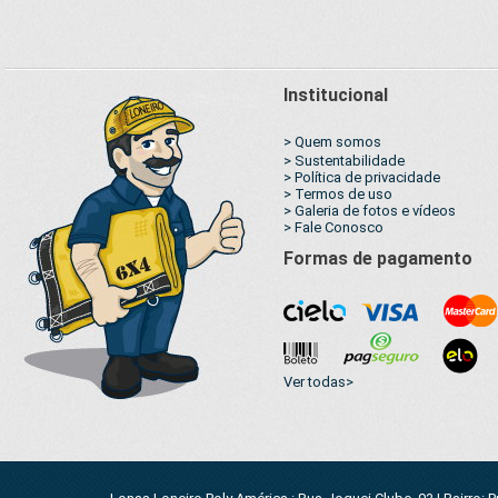
reforçada
Argolas "D" Inox
Armazenagem de
Água e Cisterna
Institucional
> Quem somos
> Sustentabilidade
> Política de privacidade
> Termos de uso
> Galeria de fotos e vídeos
> Fale Conosco
Formas de pagamento
Ver todas>