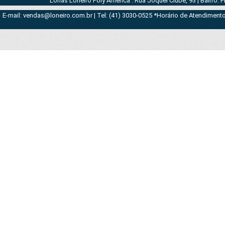
Lonas Loneiro Poly América : Rua Joquei Clube, 93 | Bairro: 
E-mail: vendas@loneiro.com.br | Tel: (41) 3030-0525 *Horário de Atendimento