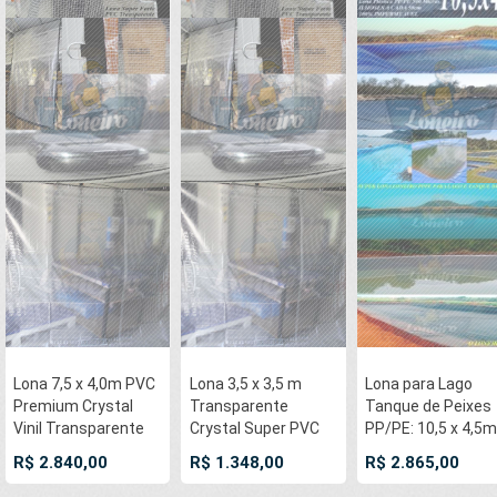
Lona 7,5 x 4,0m PVC
Lona 3,5 x 3,5 m
Lona para Lago
Premium Crystal
Transparente
Tanque de Peixes
Vinil Transparente
Crystal Super PVC
PP/PE: 10,5 x 4,5m
AntiChamas com
Vinil 700 Micras com
Azul / Cinza para
R$ 2.840,00
R$ 1.348,00
R$ 2.865,00
argolas 'D' INOX a
Tela de Poliéster
Lago Ornamental,
cada 50cm e cinta
Impermeável +
Poço, Ranário,