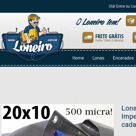
Olá! Entre ou Ca
Home
Lonas
Encerados
Lona
Impe
cada