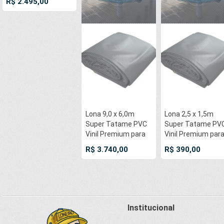
R$ 2.495,00
Cotton RipStop
Caqui : Akido Judo
JiuJitSu Muay-Thay
Boxe MMA UFC
Academias
Lona 9,0 x 6,0m
Lona 2,5 x 1,5m
Super Tatame PVC
Super Tatame PV
Vinil Premium para
Vinil Premium par
pratica de esportes
pratica de esport
R$ 3.740,00
R$ 390,00
JiuJitSu Muay-Thay
JiuJitSu Muay-Th
Boxe MMA UFC
Boxe MMA UFC
Academias Danças
Academias Dança
Institucional