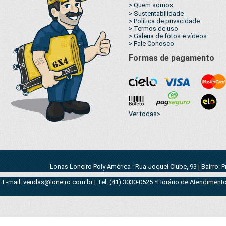
> Quem somos
> Sustentabilidade
> Política de privacidade
> Termos de uso
> Galeria de fotos e vídeos
> Fale Conosco
Formas de pagamento
Ver todas>
Lonas Loneiro Poly América : Rua Joquei Clube, 93 | Bairro: 
E-mail: vendas@loneiro.com.br | Tel: (41) 3030-0525 *Horário de Atendimento