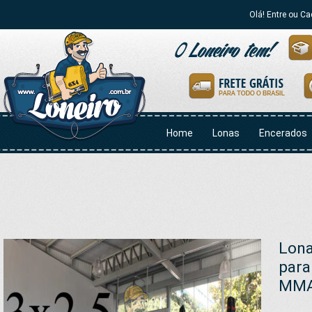
Olá! Entre ou Ca
Home
Lonas
Encerados
Lona
para
MMA