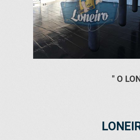
" O LO
LONEI