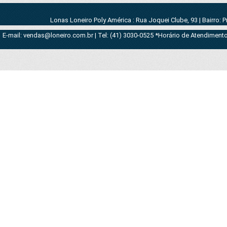
Lonas Loneiro Poly América : Rua Joquei Clube, 93 | Bairro: 
E-mail: vendas@loneiro.com.br | Tel: (41) 3030-0525 *Horário de Atendimento