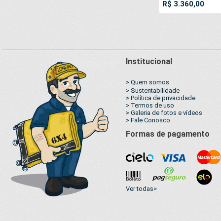
R$ 3.360,00
JiuJitSu Muay-Th
Boxe MMA UFC
Academias Dança
Institucional
> Quem somos
> Sustentabilidade
> Política de privacidade
> Termos de uso
> Galeria de fotos e vídeos
> Fale Conosco
Formas de pagamento
Ver todas>