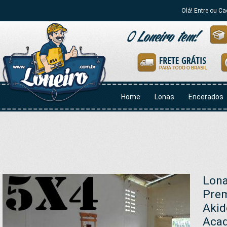
Olá! Entre ou Ca
Home
Lonas
Encerados
Lona
Prem
Akid
Aca