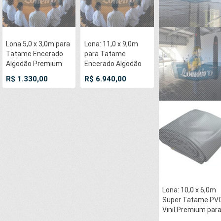
Lona 5,0 x 3,0m para
Lona: 11,0 x 9,0m
Tatame Encerado
para Tatame
Algodão Premium
Encerado Algodão
Anti-Derrapante
Premium Anti-
R$ 1.330,00
R$ 6.940,00
Cotton RipStop
Derrapante Cotton
Caqui : Akido Judo
RipStop Caqui :
JiuJitSu Muay-Thay
Akido Judo JiuJitSu
Boxe MMA UFC
Muay-Thay Boxe
Academias
MMA UFC Academia
Lona: 10,0 x 6,0m
Super Tatame PV
Vinil Premium par
pratica de esport