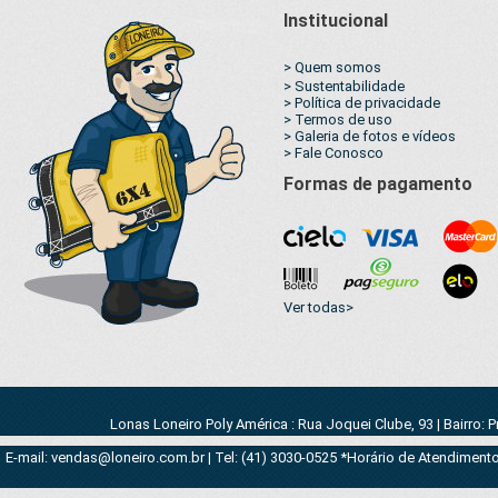
Institucional
> Quem somos
> Sustentabilidade
> Política de privacidade
> Termos de uso
> Galeria de fotos e vídeos
> Fale Conosco
Formas de pagamento
Ver todas>
Lonas Loneiro Poly América : Rua Joquei Clube, 93 | Bairro: 
E-mail: vendas@loneiro.com.br | Tel: (41) 3030-0525 *Horário de Atendimento