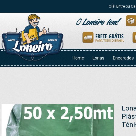
Olá! Entre ou Ca
Home
Lonas
Encerados
Lona
Plás
Têni