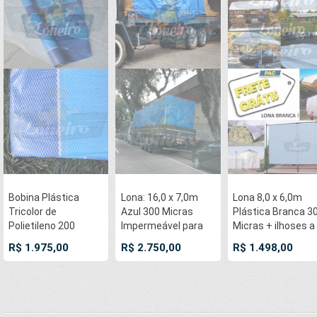
Bobina Plástica
Lona: 16,0 x 7,0m
Lona 8,0 x 6,0m
Tricolor de
Azul 300 Micras
Plástica Branca 3
Polietileno 200
Impermeável para
Micras + ilhoses a
micras Impermeável
proteção cobertura
cada 50cm para
R$ 1.975,00
R$ 2.750,00
R$ 1.498,00
medida 100,0 x
impermeabilização
Telhado Barraca
1,83m = 183m²
com bainha ilhoses
Cobertura e
a cada 1 metro
Proteção Multi Us
+ 28 Elásticos
LonaFlex 20cm