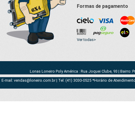
Formas de pagamento
Ver todas>
Lonas Loneiro Poly América : Rua Joquei Clube, 93 | Bairro: 
E-mail: vendas@loneiro.com.br | Tel: (41) 3030-0525 *Horário de Atendimento