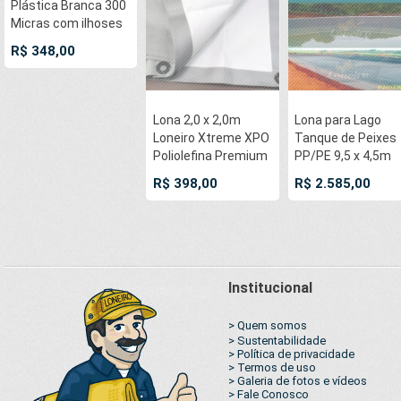
Plástica Branca 300
Micras com ilhoses
a cada 50cm para
R$ 348,00
Telhado Barraca
Cobertura e
Proteção Multi Uso
+ 12 Elásticos
Lona 2,0 x 2,0m
Lona para Lago
LonaFlex 20cm
Loneiro Xtreme XPO
Tanque de Peixes
Poliolefina Premium
PP/PE 9,5 x 4,5m
Industrial Branca
Azul/Cinza
R$ 398,00
R$ 2.585,00
Prata Anti-Chamas
impermeável e
Impermeável Ilhós
atóxica para Lago
soldado por
Artificial,
Ultrassom a cada
Armazenagem de
50cm
Água e Cisterna
Institucional
> Quem somos
> Sustentabilidade
> Política de privacidade
> Termos de uso
> Galeria de fotos e vídeos
> Fale Conosco