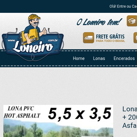
Olá! Entre ou Ca
Home
Lonas
Encerados
Lona
+ 20
Asfa