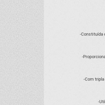
-Constituída 
-Proporcion
-Com tripla
-Ut