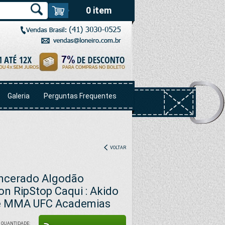
0 item
Galeria
Perguntas Frequentes
VOLTAR
Encerado Algodão
n RipStop Caqui : Akido
xe MMA UFC Academias
QUANTIDADE: