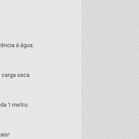
tência á água.
 carga seca.
ada 1 metro.
ais!