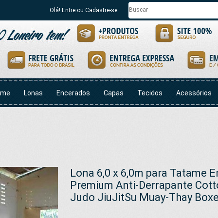
Olá! Entre ou Cadastre-se
ome
Lonas
Encerados
Capas
Tecidos
Acessórios
Lona 6,0 x 6,0m para Tatame 
Premium Anti-Derrapante Cotto
Judo JiuJitSu Muay-Thay Bo