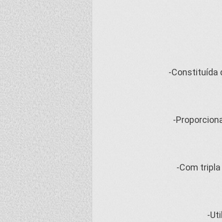
-Constituída 
-Proporcion
-Com tripla
-Ut