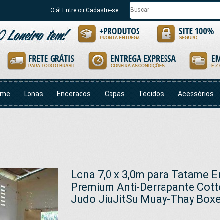
Olá! Entre ou Cadastre-se
ome
Lonas
Encerados
Capas
Tecidos
Acessórios
Lona 7,0 x 3,0m para Tatame 
Premium Anti-Derrapante Cotto
Judo JiuJitSu Muay-Thay Bo