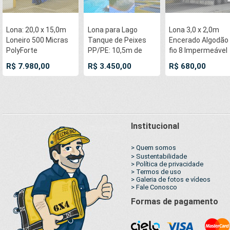
Lona: 20,0 x 15,0m
Lona para Lago
Lona 3,0 x 2,0m
Loneiro 500 Micras
Tanque de Peixes
Encerado Algodão
PolyForte
PP/PE: 10,5m de
fio 8 Impermeável
Impermeável Azul e
diâmetro Redonda
C4 com ilhoses na
R$ 7.980,00
R$ 3.450,00
R$ 680,00
Cinza com bainha e
Azul/Cinza para
pontas
ilhoses a cada 1
Lagos Artificiais,
metro para
Armazenagem de
Coberturas e
Água e Cisterna
Proteção
Institucional
> Quem somos
> Sustentabilidade
> Política de privacidade
> Termos de uso
> Galeria de fotos e vídeos
> Fale Conosco
Formas de pagamento