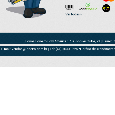
Ver todas>
Lonas Loneiro Poly América : Rua Joquei Clube, 93 | Bairro: 
E-mail: vendas@loneiro.com.br | Tel: (41) 3030-0525 *Horário de Atendimento