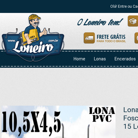
Olá! Entre ou Ca
Home
Lonas
Encerados
Lona
Fosc
15 L