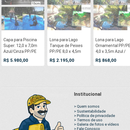
Capa para Piscina
Lona para Lago
Lona para Lago
Super: 12,0 x 7,0m
Tanque de Peixes
Ornamental PP/P
Azul/Cinza PP/PE
PP/PE 8,0 x 4,5m
4,0 x 3,5m Azul /
Lona Térmica
Azul / Cinza
Cinza para Tanqu
R$ 5.980,00
R$ 2.195,00
R$ 868,00
Premium Proteção e
impermeável e
de Peixes Lago
Segurança
atóxica para Tanque
Artificial Açudes
+88m+88p+5b
de Peixes Lago
Poço Ranário
Artificial Ornamental
Cisternas
Reservatórios de
Água
Institucional
> Quem somos
> Sustentabilidade
> Política de privacidade
> Termos de uso
> Galeria de fotos e vídeos
> Fale Conosco