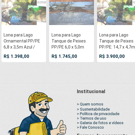
Lona para Lago
Lona para Lago
Lona para Lago
Ornamental PP/PE
Tanque de Peixes
Tanque de Peixes
6,8 x 3,5m Azul /
PP/PE 6,0 x 5,0m
PP/PE: 14,7 x 4,7m
Cinza impermeável
Azul/Cinza para
Azul / Preta
R$ 1.398,00
R$ 1.745,00
R$ 3.900,00
e atóxica para
Lagos Artificiais,
impermeável e
Tanque de Peixes
Armazenagem de
atóxica para Tanq
Lago Artificial
Água e Cisterna
de Peixes Lagos
Jardim Casa Açudes
Artificiais e
Cisternas
Ornamentais
Institucional
> Quem somos
> Sustentabilidade
> Política de privacidade
> Termos de uso
> Galeria de fotos e vídeos
> Fale Conosco