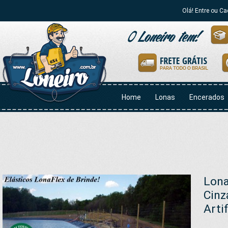
Olá! Entre ou Ca
Home
Lonas
Encerados
Lona
Cinz
Arti