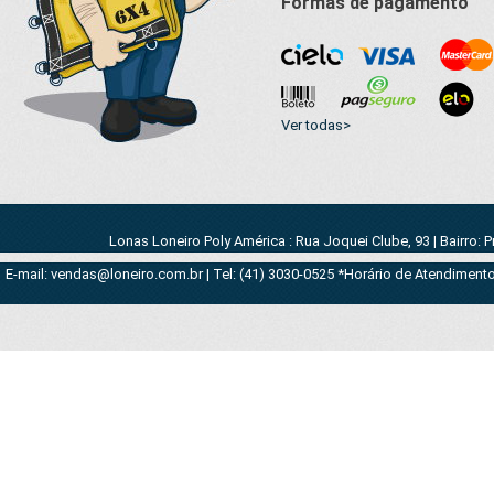
Formas de pagamento
Ver todas>
Lonas Loneiro Poly América : Rua Joquei Clube, 93 | Bairro: 
E-mail: vendas@loneiro.com.br | Tel: (41) 3030-0525 *Horário de Atendimento