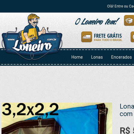
Olá! Entre ou Ca
Home
Lonas
Encerados
Lona
com 
R$ 