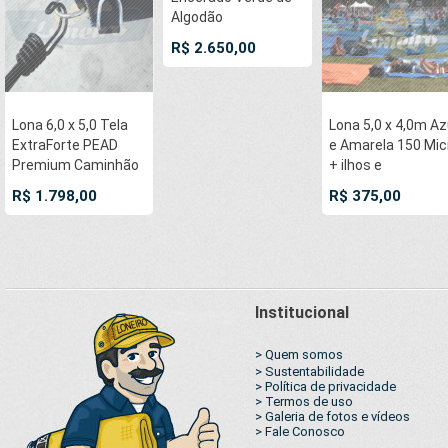
Algodão
Impermeável para
R$ 2.650,00
Cobertura Carga de
Caminhão com 4
Ilhoses
Lona 6,0 x 5,0 Tela
Lona 5,0 x 4,0m Az
ExtraForte PEAD
e Amarela 150 Mic
Premium Caminhão
+ ilhos e
cor Prata/Azul com
cantoneiras para
R$ 1.798,00
R$ 375,00
argolas "D" INOX a
cobertura proteçã
cada 50cm e cinta
capa básica de
reforçada
polietileno
impermeável com
duas cores
Institucional
> Quem somos
> Sustentabilidade
> Política de privacidade
> Termos de uso
> Galeria de fotos e vídeos
> Fale Conosco