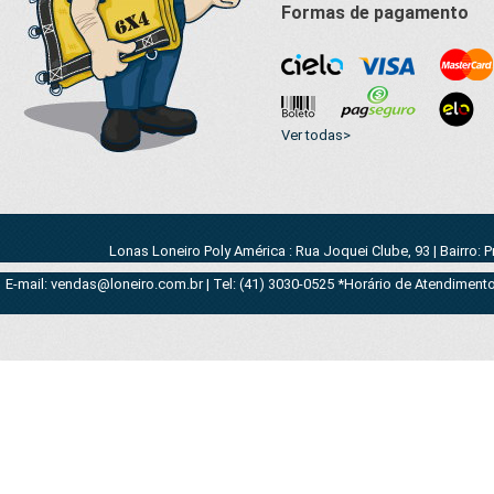
Formas de pagamento
Ver todas>
Lonas Loneiro Poly América : Rua Joquei Clube, 93 | Bairro: 
E-mail: vendas@loneiro.com.br | Tel: (41) 3030-0525 *Horário de Atendimento