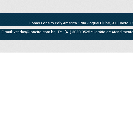
Lonas Loneiro Poly América : Rua Joquei Clube, 93 | Bairro: 
E-mail: vendas@loneiro.com.br | Tel: (41) 3030-0525 *Horário de Atendimento