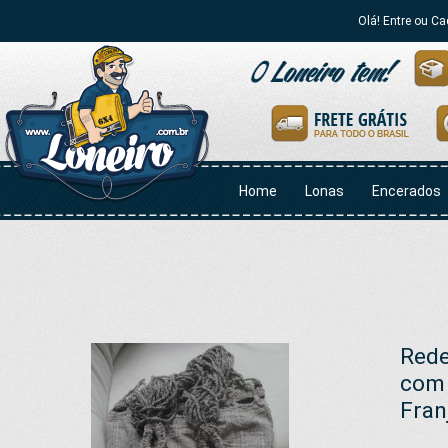
Olá! Entre ou Ca
Home
Lonas
Encerados
Rede
com 
Fran