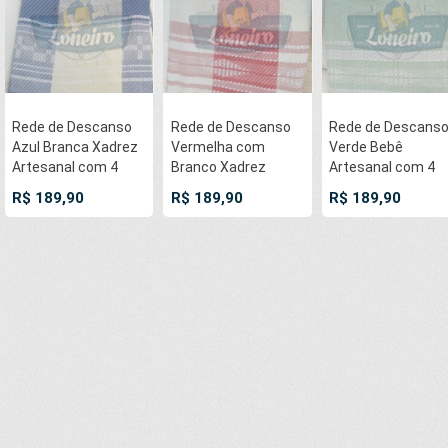
Rede de Descanso
Rede de Descanso
Rede de Descans
Azul Branca Xadrez
Vermelha com
Verde Bebê
Artesanal com 4
Branco Xadrez
Artesanal com 4
metros Casal -
Artesanal com 4
metros Casal -
R$ 189,90
R$ 189,90
R$ 189,90
Pernambucana
metros Casal -
Pernambucana
Modelo de Franja
Pernambucana
Modelo de Franja
Tradicional Feita em
Modelo de Franja
Tradicional Feita 
Algodão Tear
Tradicional Feita em
Algodão Tear
Algodão Tear