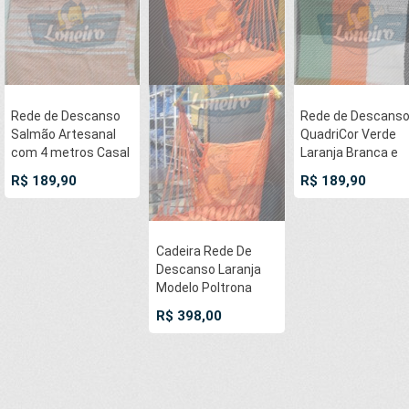
Rede de Descanso
Rede de Descans
Salmão Artesanal
QuadriCor Verde
com 4 metros Casal
Laranja Branca e
- Pernambucana
Preta Artesanal
R$ 189,90
R$ 189,90
Modelo de Franja
com 4 metros Cas
Tradicional Feita em
- Pernambucana
Algodão Tear
Modelo de Franja
Tradicional Feita 
Cadeira Rede De
Algodão Tear
Descanso Laranja
Modelo Poltrona
Suspensa de
R$ 398,00
Balanço Artesanal
de Algodão Macio
para Dormir Relaxar
em Casa Quintal
Jardim Árvore