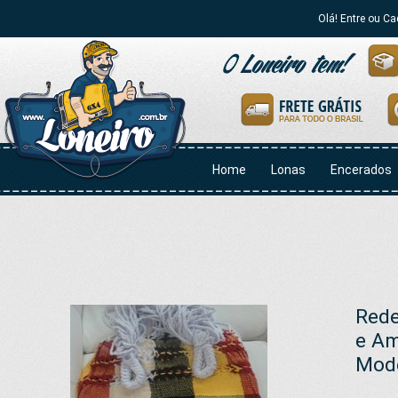
Olá! Entre ou Ca
Home
Lonas
Encerados
Rede
e Am
Mode