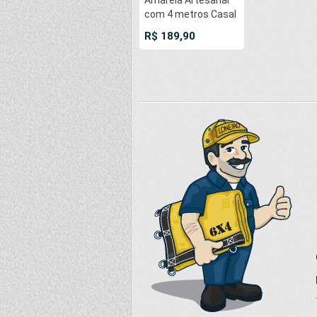
Amarela Artesanal
com 4 metros Casal
- Pernambucana
R$ 189,90
Modelo de Franja
Tradicional Feita em
Algodão Tear