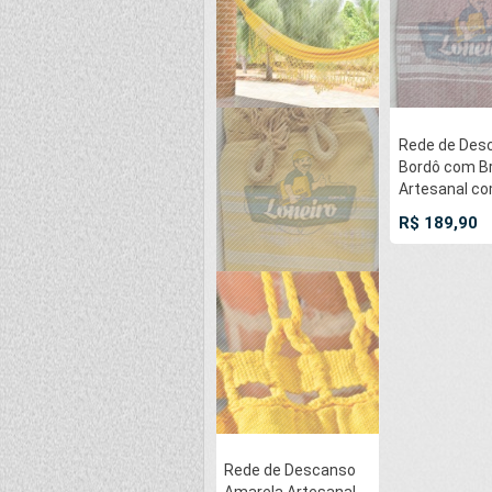
Rede de Des
Bordô com B
Artesanal co
metros Casal
R$ 189,90
Pernambuca
Modelo de Fr
Tradicional F
Algodão Tear
Rede de Descanso