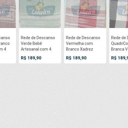
canso
Rede de Descanso
Rede de Descanso
Rede de
ranco
Verde Bebê
Vermelha com
QuadriCo
m 4
Artesanal com 4
Branco Xadrez
Branca V
 -
metros Casal -
Artesanal com 4
Azul Art
R$ 189,90
R$ 189,90
R$ 189,
na
Pernambucana
metros Casal -
4 metros
anja
Modelo de Franja
Pernambucana
Pernamb
eita em
Tradicional Feita em
Modelo de Franja
Modelo d
Algodão Tear
Tradicional Feita em
Tradicion
Algodão Tear
Algodão 