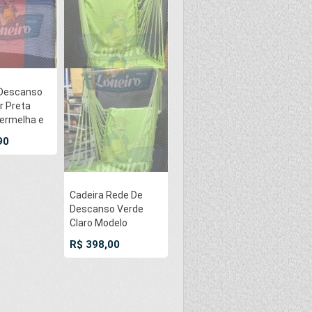
 Descanso
r Preta
ermelha e
esanal com
90
 Casal -
ucana
e Franja
al Feita em
Cadeira Rede De
Tear
Descanso Verde
Claro Modelo
Poltrona Suspensa
R$ 398,00
de Balanço
Artesanal de
Algodão Macio para
Dormir Relaxar em
Casa Quintal Jardim