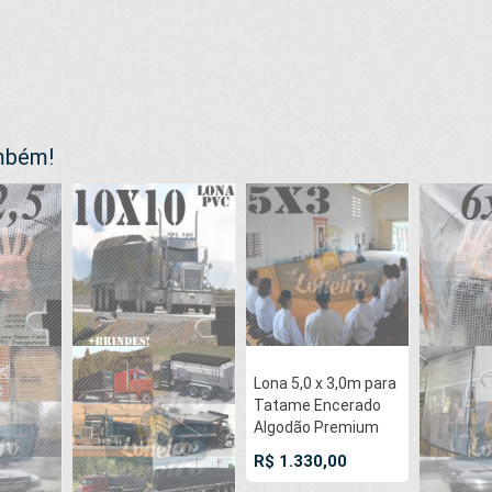
ambém!
Lona 5,0 x 3,0m para
Tatame Encerado
Algodão Premium
Anti-Derrapante
R$ 1.330,00
Cotton RipStop