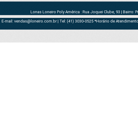
Lonas Loneiro Poly América : Rua Joquei Clube, 93 | Bairro: 
E-mail: vendas@loneiro.com.br | Tel: (41) 3030-0525 *Horário de Atendimento