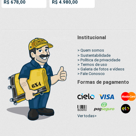
R$ 678,00
R$ 4.980,00
Anti-Chamas
Fosco AntiChamas
Impermeável Ilhós
com 20 LonaFlex
soldado por
Gancho 25cm e 20
Ultrassom a cada
LonaFlex Gancho
50cm
50cm
Institucional
> Quem somos
> Sustentabilidade
> Política de privacidade
> Termos de uso
> Galeria de fotos e vídeos
> Fale Conosco
Formas de pagamento
Ver todas>