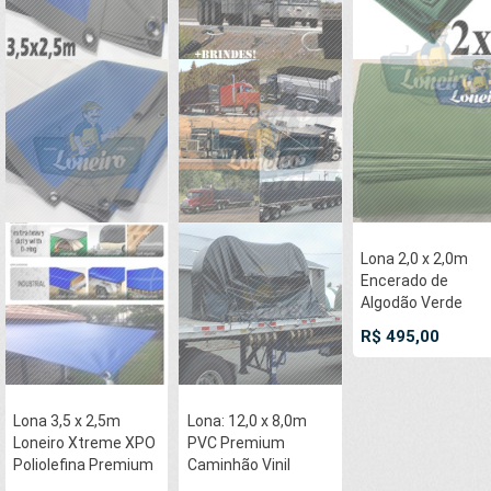
Lona 2,0 x 2,0m
Encerado de
Algodão Verde
Impermeável para
R$ 495,00
Cobertura Carga
Caminhão com 4
Ilhoses
Lona 3,5 x 2,5m
Lona: 12,0 x 8,0m
Loneiro Xtreme XPO
PVC Premium
Poliolefina Premium
Caminhão Vinil
Industrial Azul Cinza
Poliéster Preto