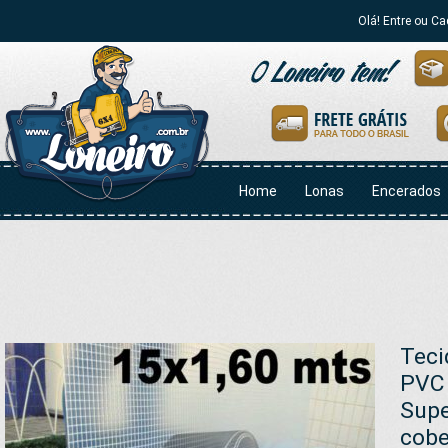
Olá! Entre ou Ca
Home
Lonas
Encerados
Teci
PVC 
Supe
cobe