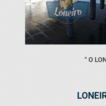
" O LO
LONEI