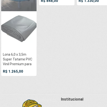
R$ 848,00
R$ 1.330,00
Cotton RipStop
Cotton RipStop
Caqui : Akido Judo
Caqui : Akido Judo
JiuJitSu Muay-Thay
JiuJitSu Muay-Th
Boxe MMA UFC
Boxe MMA UFC
Academias
Academias
Lona 6,0 x 3,5m
Super Tatame PVC
Vinil Premium para
pratica de esportes
R$ 1.265,00
JiuJitSu Muay-Thay
Boxe MMA UFC
Academias Danças
Institucional