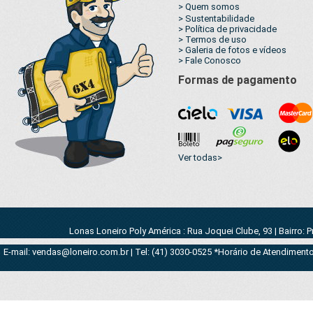
> Quem somos
> Sustentabilidade
> Política de privacidade
> Termos de uso
> Galeria de fotos e vídeos
> Fale Conosco
Formas de pagamento
Ver todas>
Lonas Loneiro Poly América : Rua Joquei Clube, 93 | Bairro: 
E-mail: vendas@loneiro.com.br | Tel: (41) 3030-0525 *Horário de Atendimento