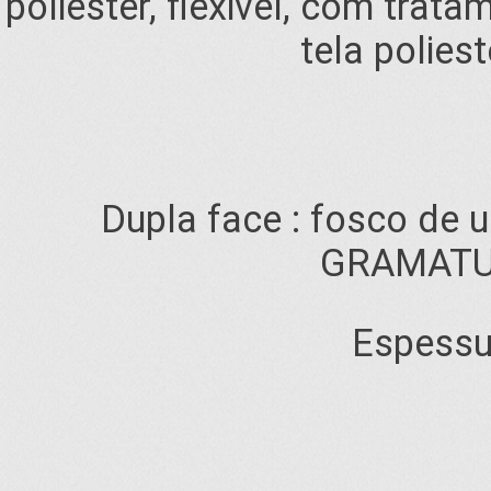
poliéster, flexivel, com tra
tela polies
Dupla face : fosco de u
GRAMATUR
Espessu