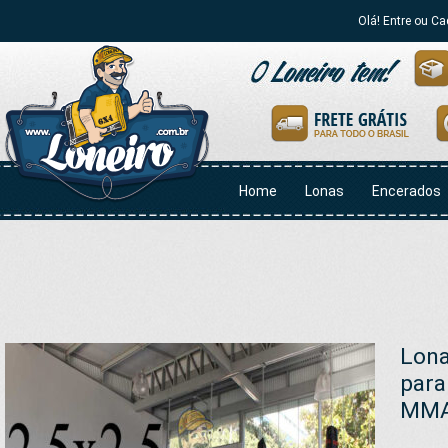
Olá! Entre ou Ca
Home
Lonas
Encerados
Lona
para
MMA