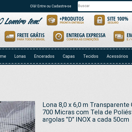
Olá! Entre ou Cadastre-se
ome
Lonas
Encerados
Capas
Tecidos
Acessórios
Lona 8,0 x 6,0 m Transparente 
700 Micras com Tela de Polié
argolas "D" INOX a cada 50cm