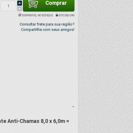
DISPONÍVEL NO ESTOQUE
SITE SEGURO
Consultar frete para sua região?
Compartilhe com seus amigos!
nte Anti-Chamas 8,0
x 6,0m =