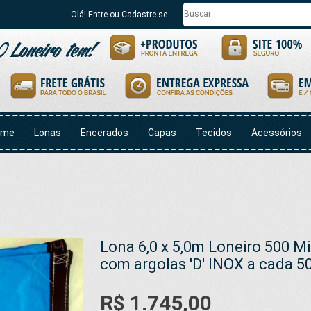
Olá! Entre ou Cadastre-se
ome
Lonas
Encerados
Capas
Tecidos
Acessórios
Lona 6,0 x 5,0m Loneiro 500 M
com argolas 'D' INOX a cada 5
R$ 1.745,00