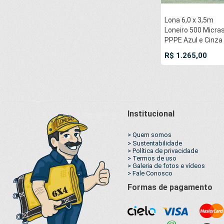
argolas "D" a cada
metros Corda 8mm
50cm
com 1 ROW 0,75m
Lona 6,0 x 3,5m
Loneiro 500 Micra
PPPE Azul e Cinza
com argolas 'D' IN
R$ 1.265,00
a cada 50cm e cin
reforçada
Institucional
> Quem somos
> Sustentabilidade
> Política de privacidade
> Termos de uso
> Galeria de fotos e vídeos
> Fale Conosco
Formas de pagamento