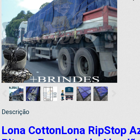
Descrição
Lona CottonLona RipStop A