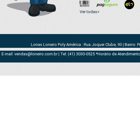
Ver todas>
Lonas Loneiro Poly América : Rua Joquei Clube, 93 | Bairro: 
E-mail: vendas@loneiro.com.br | Tel: (41) 3030-0525 *Horário de Atendimento