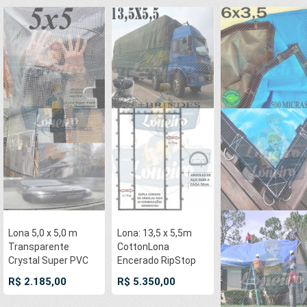
Lona 5,0 x 5,0 m
Lona: 13,5 x 5,5m
Transparente
CottonLona
Crystal Super PVC
Encerado RipStop
Vinil 700 Micras com
Algodão Verde
R$ 2.185,00
R$ 5.350,00
Tela de Poliéster
Cobertura Proteção
Impermeável com
caminhão + 70