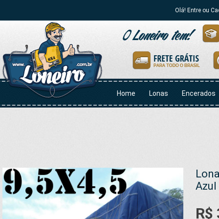
Olá! Entre ou Ca
Home
Lonas
Encerados
Lona
Azul
R$ 