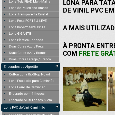
LONA PARA TAT
Lona Tela PEAD Multi-Malha
Lona de Polietileno Branca
DE VINIL PVC E
Lona Transparente Crystal
Lona Preta FORTE & LEVE
A MAIS UTILIZAD
Lona Impermeável Cinza
Lona GIGANTE
Lona Plástica Redonda
À PRONTA ENTRE
Duas Cores Azul / Preta
COM
FRETE GRÁ
Duas Cores Azul / Branca
Duas Cores Laranja / Branca
Encerados de Algodão
Cotton Lona RipStop Novo!
Lona Encerado para Caminhão
Lona Forro de Caminhão
Encerado com 4 Ilhoses
Encerado Multi-Ilhoses 50cm
Lona PVC de Vinil Caminhão