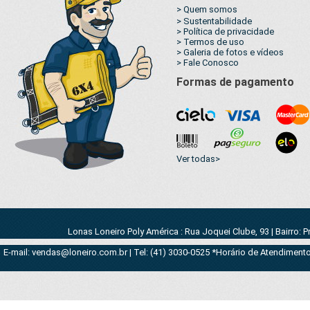
> Quem somos
> Sustentabilidade
> Política de privacidade
> Termos de uso
> Galeria de fotos e vídeos
> Fale Conosco
Formas de pagamento
Ver todas>
Lonas Loneiro Poly América : Rua Joquei Clube, 93 | Bairro: 
E-mail: vendas@loneiro.com.br | Tel: (41) 3030-0525 *Horário de Atendimento