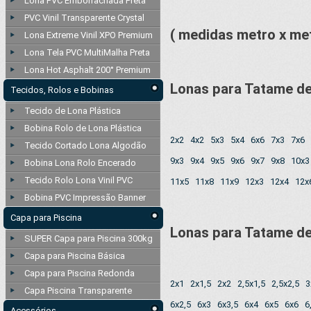
Lona PVC Emborrachada Preta
PVC Vinil Transparente Crystal
( medidas metro x met
Lona Extreme Vinil XPO Premium
Lona Tela PVC MultiMalha Preta
Lona Hot Asphalt 200° Premium
Lonas para Tatame de
Tecidos, Rolos e Bobinas
Tecido de Lona Plástica
Bobina Rolo de Lona Plástica
2x2
4x2
5x3
5x4
6x6
7x3
7x6
Tecido Cortado Lona Algodão
9x3
9x4
9x5
9x6
9x7
9x8
10x3
Bobina Lona Rolo Encerado
Tecido Rolo Lona Vinil PVC
11x5
11x8
11x9
12x3
12x4
12x
Bobina PVC Impressão Banner
Capa para Piscina
Lonas para Tatame de
SUPER Capa para Piscina 300kg
Capa para Piscina Básica
Capa para Piscina Redonda
2x1
2x1,5
2x2
2,5x1,5
2,5x2,5
3
Capa Piscina Transparente
6x2,5
6x3
6x3,5
6x4
6x5
6x6
6
Acessórios