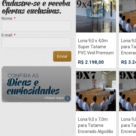
Academias
JiuJitS
Danças
Thay B
UFC Ac
Nome
*
E-mail
*
Lona 9,0 x 4,0m
Lona 9,
Super Tatame
para T
PVC Vinil Premium
Encera
para pratica de
Premiu
R$ 2.198,00
R$ 3.2
esportes JiuJitSu
Derrap
Muay-Thay Boxe
Cotton
MMA UFC
Caqui :
Academias
JiuJitS
Danças
Thay B
UFC Ac
Lona 9,0 x 7,0m
Lona 9,
para Tatame
para T
Encerado Algodão
Encera