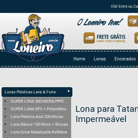
Olá! Entre ou C
Home
Lonas
Encerados
Lonas Plásticas Leve & Forte
SUPER LONA 500 MICRA PPPE
Lona para Tata
SUPER LONA XPO + Polyolefina
Impermeável
Lona Plástica Azul 300 Micras
Lona Básica 150 Micra + Ilhoses
Lona Grow Metalizada Refletiva