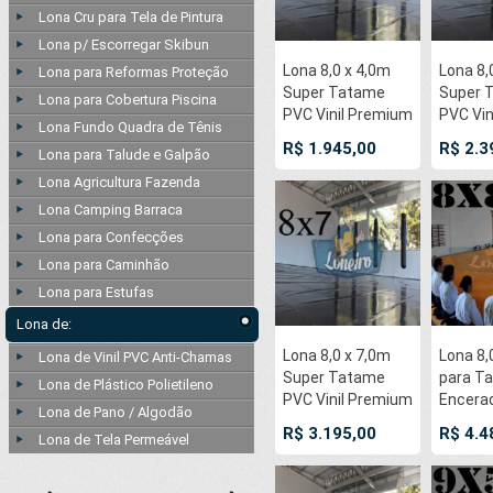
Lona Cru para Tela de Pintura
Lona p/ Escorregar Skibun
Lona 8,0 x 4,0m
Lona 8,
Lona para Reformas Proteção
Super Tatame
Super 
Lona para Cobertura Piscina
PVC Vinil Premium
PVC Vin
Lona Fundo Quadra de Tênis
para pratica de
para pr
R$ 1.945,00
R$ 2.3
Lona para Talude e Galpão
esportes JiuJitSu
esporte
Muay-Thay Boxe
Muay-T
Lona Agricultura Fazenda
MMA UFC
MMA U
Lona Camping Barraca
Academias
Academ
Lona para Confecções
Danças
Danças
Lona para Caminhão
Lona para Estufas
Lona de:
Lona 8,0 x 7,0m
Lona 8,
Lona de Vinil PVC Anti-Chamas
Super Tatame
para T
Lona de Plástico Polietileno
PVC Vinil Premium
Encera
Lona de Pano / Algodão
para pratica de
Premiu
R$ 3.195,00
R$ 4.4
Lona de Tela Permeável
esportes JiuJitSu
Derrap
Muay-Thay Boxe
Cotton
MMA UFC
Caqui :