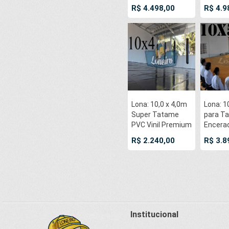
Premium Anti-
Premiu
R$ 4.498,00
R$ 4.9
Derrapante
Derrap
Cotton RipStop
Cotton
Caqui : Akido Judo
Caqui :
JiuJitSu Muay-
JiuJitS
Thay Boxe MMA
Thay B
UFC Academia
UFC Ac
Lona: 10,0 x 4,0m
Lona: 1
Super Tatame
para T
PVC Vinil Premium
Encera
para pratica de
Premiu
R$ 2.240,00
R$ 3.8
esportes JiuJitSu
Derrap
Muay-Thay Boxe
Cotton
MMA UFC
Caqui :
Academias
JiuJitS
Danças
Thay B
UFC Ac
Institucional