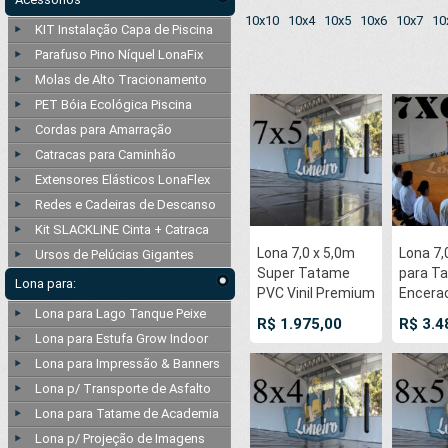
10x10
10x4
10x5
10x6
10x7
10
KIT Instalação Capa de Piscina
Parafuso Pino Níquel LonaFix
Molas de Alto Tracionamento
PET Bóia Ecológica Piscina
Cordas para Amarração
Catracas para Caminhão
Extensores Elásticos LonaFlex
Redes e Cadeiras de Descanso
Kit SLACKLINE Cinta + Catraca
Lona 7,0 x 5,0m
Lona 7,
Ursos de Pelúcias Gigantes
Super Tatame
para T
Lona para:
PVC Vinil Premium
Encera
para pratica de
Premiu
Lona para Lago Tanque Peixe
R$ 1.975,00
R$ 3.4
esportes JiuJitSu
Derrap
Lona para Estufa Grow Indoor
Muay-Thay Boxe
Cotton
Lona para Impressão & Banners
MMA UFC
Caqui :
Lona p/ Transporte de Asfalto
Academias
JiuJitS
Danças
Thay B
Lona para Tatame de Academia
UFC Ac
Lona p/ Projeção de Imagens