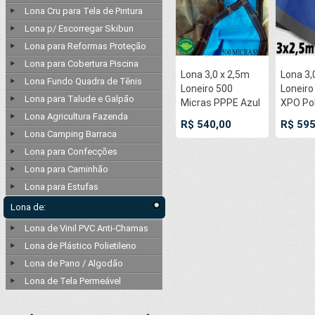
soldado por
Lona Cru para Tela de Pintura
Ultrassom a cada
Lona p/ Escorregar Skibun
50cm
Lona para Reformas Proteção
Lona para Cobertura Piscina
Lona 3,0 x 2,5m
Lona 3,
Lona Fundo Quadra de Tênis
Loneiro 500
Loneir
Lona para Talude e Galpão
Micras PPPE Azul
XPO Pol
Lona Agricultura Fazenda
e Cinza com
Premi
R$ 540,00
R$ 595
argolas 'D' INOX a
Industri
Lona Camping Barraca
cada 50cm
Cinza A
Lona para Confecções
Chama
Lona para Caminhão
Imperme
Lona para Estufas
soldado
Ultras
Lona de:
50cm
Lona de Vinil PVC Anti-Chamas
Lona de Plástico Polietileno
Lona de Pano / Algodão
Lona de Tela Permeável