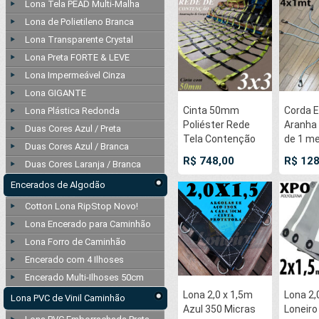
Lona Tela PEAD Multi-Malha
Lona de Polietileno Branca
Lona Transparente Crystal
Lona Preta FORTE & LEVE
Lona Impermeável Cinza
Lona GIGANTE
Cinta 50mm
Corda E
Lona Plástica Redonda
Poliéster Rede
Aranha 
Duas Cores Azul / Preta
Tela Contenção
de 1 me
Duas Cores Azul / Branca
3x3 Mts Loneiro
pernas
R$ 748,00
R$ 128
Duas Cores Laranja / Branca
Malha 25x25cm
de Borr
para 15 TON
Branco
Encerados de Algodão
Amarração
gancho
Cotton Lona RipStop Novo!
Proteção Carga
dupla
Lona Encerado para Caminhão
Rodoviária
bicrom
Caminhão
nas po
Lona Forro de Caminhão
Utilitários
Encerado com 4 Ilhoses
Encerado Multi-Ilhoses 50cm
Lona 2,0 x 1,5m
Lona 2,
Lona PVC de Vinil Caminhão
Azul 350 Micras
Loneir