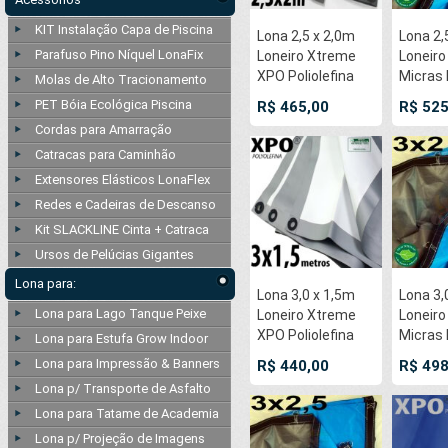
KIT Instalação Capa de Piscina
Lona 2,5 x 2,0m
Lona 2,
Parafuso Pino Níquel LonaFix
Loneiro Xtreme
Loneiro
XPO Poliolefina
Micras
Molas de Alto Tracionamento
Premium
e Cinz
PET Bóia Ecológica Piscina
R$ 465,00
R$ 525
Industrial Azul
argolas 
Cordas para Amarração
Cinza Anti-
cada 5
Catracas para Caminhão
Chamas
Impermeável Ilhós
Extensores Elásticos LonaFlex
soldado por
Redes e Cadeiras de Descanso
Ultrassom a cada
Kit SLACKLINE Cinta + Catraca
50cm
Ursos de Pelúcias Gigantes
Lona para:
Lona 3,0 x 1,5m
Lona 3,
Lona para Lago Tanque Peixe
Loneiro Xtreme
Loneiro
XPO Poliolefina
Micras
Lona para Estufa Grow Indoor
Premium
e Cinz
Lona para Impressão & Banners
R$ 440,00
R$ 498
Industrial Branca
argolas 
Lona p/ Transporte de Asfalto
Prata Anti-
cada 5
Lona para Tatame de Academia
Chamas
Impermeável Ilhós
Lona p/ Projeção de Imagens