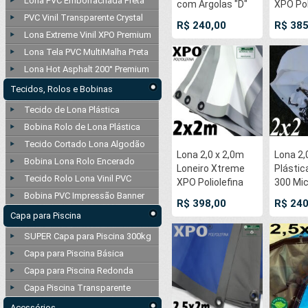
Lona PVC Emborrachada Preta
com Argolas "D"
XPO Pol
PVC Vinil Transparente Crystal
Inox a cada 50cm
Premi
R$ 240,00
R$ 385
e cinta de reforço
Industr
Lona Extreme Vinil XPO Premium
na bainha
Prata A
Lona Tela PVC MultiMalha Preta
Chama
Lona Hot Asphalt 200° Premium
Imperme
soldado
Tecidos, Rolos e Bobinas
Ultras
Tecido de Lona Plástica
50cm
Bobina Rolo de Lona Plástica
Tecido Cortado Lona Algodão
Lona 2,0 x 2,0m
Lona 2,
Bobina Lona Rolo Encerado
Loneiro Xtreme
Plástic
Tecido Rolo Lona Vinil PVC
XPO Poliolefina
300 Mic
Bobina PVC Impressão Banner
Premium
ilhoses
R$ 398,00
R$ 240
Industrial Branca
50cm p
Capa para Piscina
Prata Anti-
Telhad
SUPER Capa para Piscina 300kg
Chamas
Cobertu
Impermeável Ilhós
Proteçã
Capa para Piscina Básica
soldado por
Uso + 8
Capa para Piscina Redonda
Ultrassom a cada
LonaFl
Capa Piscina Transparente
50cm
Acessórios