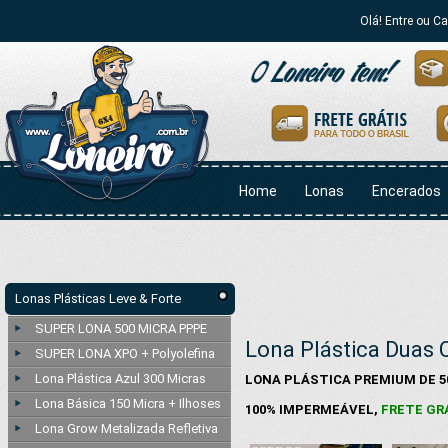
Olá! Entre ou C
Home
Lonas
Encerados
Lonas Plásticas Leve & Forte
SUPER LONA 500 MICRA PPPE
Lona Plástica Duas 
SUPER LONA XPO + Polyolefina
Lona Plástica Azul 300 Micras
LONA PLÁSTICA PREMIUM DE 50
Lona Básica 150 Micra + Ilhoses
100% IMPERMEÁVEL,
FRETE GRÁ
Lona Grow Metalizada Refletiva