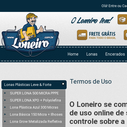
Olá! Entre ou Ca
Home
Lonas
Encerados
Termos de Uso
Lonas Plásticas Leve & Forte
SUPER LONA 500 MICRA PPPE
SUPER LONA XPO + Polyolefina
O Loneiro se com
Lona Plástica Azul 300 Micras
de uso online de
Lona Básica 150 Micra + Ilhoses
controle sobre a
Lona Grow Metalizada Refletiva