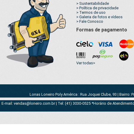
> Sustentabilidade
> Política de privacidade
> Termos de uso
> Galeria de fotos e vídeos
> Fale Conosco
Formas de pagamento
Ver todas>
Lonas Loneiro Poly América : Rua Joquei Clube, 93 | Bairro: 
E-mail: vendas@loneiro.com.br | Tel: (41) 3030-0525 *Horário de Atendimento