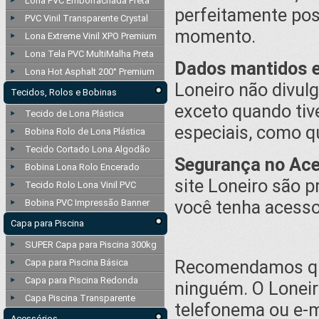
Lona PVC Emborrachada Preta
perfeitamente poss
PVC Vinil Transparente Crystal
momento.
Lona Extreme Vinil XPO Premium
Lona Tela PVC MultiMalha Preta
Dados mantidos e
Lona Hot Asphalt 200° Premium
Loneiro não divul
Tecidos, Rolos e Bobinas
exceto quando ti
Tecido de Lona Plástica
especiais, como qu
Bobina Rolo de Lona Plástica
Tecido Cortado Lona Algodão
Segurança no Ac
Bobina Lona Rolo Encerado
site Loneiro são 
Tecido Rolo Lona Vinil PVC
você tenha acesso
Bobina PVC Impressão Banner
Capa para Piscina
SUPER Capa para Piscina 300kg
Recomendamos que
Capa para Piscina Básica
Capa para Piscina Redonda
ninguém. O Loneir
Capa Piscina Transparente
telefonema ou e-m
Acessórios