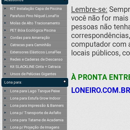
Lembre-se:
Sempre
KIT Instalação Capa de Piscina
Parafuso Pino Níquel LonaFix
você não for mais 
Molas de Alto Tracionamento
pessoas não tenh
PET Bóia Ecológica Piscina
correspondências,
Cordas para Amarração
computador com 
Catracas para Caminhão
locais públicos, c
Extensores Elásticos LonaFlex
Redes e Cadeiras de Descanso
Kit SLACKLINE Cinta + Catraca
Ursos de Pelúcias Gigantes
À PRONTA ENTRE
Lona para:
LONEIRO.COM.B
Lona para Lago Tanque Peixe
Lona para Estufa Grow Indoor
Lona para Impressão & Banners
Lona p/ Transporte de Asfalto
Lona para Tatame de Academia
Lona p/ Projeção de Imagens