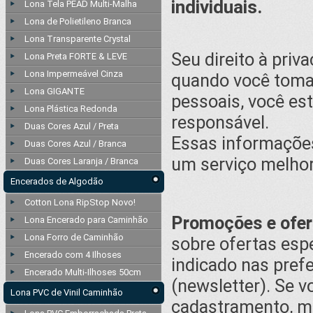
individuais.
Lona Tela PEAD Multi-Malha
Lona de Polietileno Branca
Lona Transparente Crystal
Seu direito à pri
Lona Preta FORTE & LEVE
Lona Impermeável Cinza
quando você toma 
Lona GIGANTE
pessoais, você es
Lona Plástica Redonda
responsável.
Duas Cores Azul / Preta
Essas informações
Duas Cores Azul / Branca
um serviço melhor
Duas Cores Laranja / Branca
Encerados de Algodão
Cotton Lona RipStop Novo!
Promoções e ofer
Lona Encerado para Caminhão
Lona Forro de Caminhão
sobre ofertas espe
Encerado com 4 Ilhoses
indicado nas pref
Encerado Multi-Ilhoses 50cm
(newsletter). Se 
Lona PVC de Vinil Caminhão
cadastramento, ma