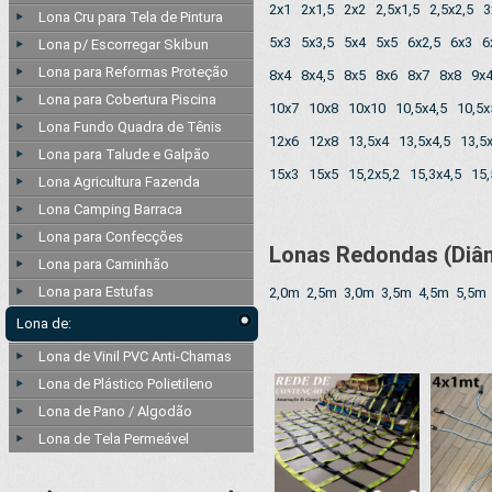
2x1
2x1,5
2x2
2,5x1,5
2,5x2,5
3
Lona Cru para Tela de Pintura
5x3
5x3,5
5x4
5x5
6x2,5
6x3
6
Lona p/ Escorregar Skibun
Lona para Reformas Proteção
8x4
8x4,5
8x5
8x6
8x7
8x8
9x
Lona para Cobertura Piscina
10x7
10x8
10x10
10,5x4,5
10,5x
Lona Fundo Quadra de Tênis
12x6
12x8
13,5x4
13,5x4,5
13,5
Lona para Talude e Galpão
15x3
15x5
15,2x5,2
15,3x4,5
15,
Lona Agricultura Fazenda
Lona Camping Barraca
Lona para Confecções
Lonas Redondas (Diâ
Lona para Caminhão
Lona para Estufas
2,0m
2,5m
3,0m
3,5m
4,5m
5,5m
Lona de:
Lona de Vinil PVC Anti-Chamas
Lona de Plástico Polietileno
Lona de Pano / Algodão
Lona de Tela Permeável