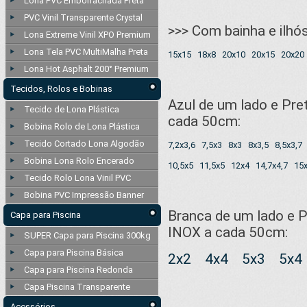
Lona PVC Emborrachada Preta
PVC Vinil Transparente Crystal
>>> Com bainha e ilh
Lona Extreme Vinil XPO Premium
Lona Tela PVC MultiMalha Preta
15x15
18x8
20x10
20x15
20x20
Lona Hot Asphalt 200° Premium
Tecidos, Rolos e Bobinas
Azul de um lado e Pre
Tecido de Lona Plástica
cada 50cm:
Bobina Rolo de Lona Plástica
Tecido Cortado Lona Algodão
7,2x3,6
7,5x3
8x3
8x3,5
8,5x3,7
Bobina Lona Rolo Encerado
10,5x5
11,5x5
12x4
14,7x4,7
15
Tecido Rolo Lona Vinil PVC
Bobina PVC Impressão Banner
Branca de um lado e P
Capa para Piscina
INOX a cada 50cm:
SUPER Capa para Piscina 300kg
Capa para Piscina Básica
2x2
4x4
5x3
5x4
Capa para Piscina Redonda
Capa Piscina Transparente
Acessórios