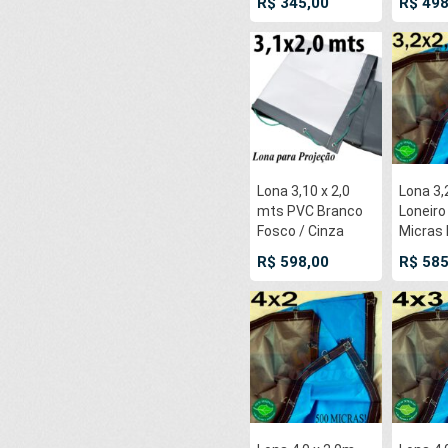
R$ 345,00
R$ 498
e cinta de reforço
argolas 
na bainha
cada 5
Lona 3,10 x 2,0
Lona 3,
mts PVC Branco
Loneiro
Fosco / Cinza
Micras
para Projeção
e Cinz
R$ 598,00
R$ 585
Telão Projetor de
argolas 
Imagens 600
cada 5
Micras ilhoses a
cada 50cm + 10
metros de corda
4mm