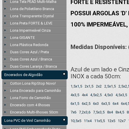
FORTE E RESISTENT
Lona Tela PEAD Multi-Malha
Lona de Polietileno Branca
POSSUI ARGOLAS 'D' 
Lona Transparente Crystal
Lona Preta FORTE & LEVE
100% IMPERMEÁVEL
Lona Impermeável Cinza
Lona GIGANTE
Lona Plástica Redonda
Medidas Disponíveis: 
Duas Cores Azul / Preta
Duas Cores Azul / Branca
Duas Cores Laranja / Branca
Azul de um lado e Cin
Encerados de Algodão
INOX a cada 50cm:
Cotton Lona RipStop Novo!
1,5x1,5
2x1,5
2x2
2,5x1,5
2,5x2,
Lona Encerado para Caminhão
4x3,5
4x4
4,5x2,5
4,5x3
4,5x3,5
Lona Forro de Caminhão
6x1,5
6x2,5
6x3
6x3,5
6x4
6x4,
Encerado com 4 Ilhoses
Encerado Multi-Ilhoses 50cm
7x6
7,2x3,6
7,5x3,5
8x4
8x4,5
8
Lona PVC de Vinil Caminhão
10,5x5
11x4
11x5,5
12x5
12x7