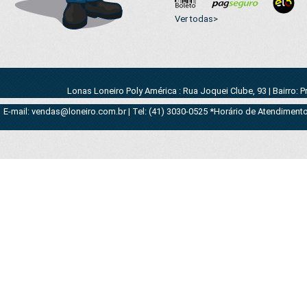
Ver todas>
Lonas Loneiro Poly América : Rua Joquei Clube, 93 | Bairro: 
E-mail: vendas@loneiro.com.br | Tel: (41) 3030-0525 *Horário de Atendimento