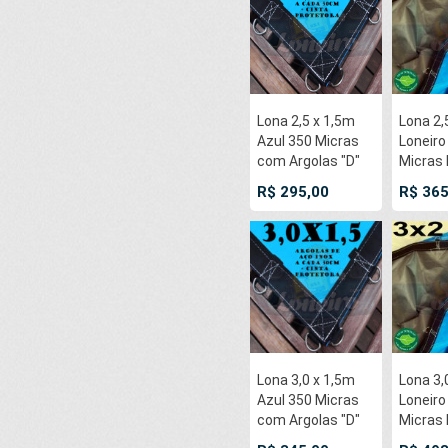
Lona 2,5 x 1,5m
Lona 2,
Azul 350 Micras
Loneiro
com Argolas "D"
Micras
Inox a cada 50cm
e Cinz
R$ 295,00
R$ 365
e cinta de reforço
argolas 
na bainha
cada 5
Lona 3,0 x 1,5m
Lona 3,
Azul 350 Micras
Loneiro
com Argolas "D"
Micras
Inox a cada 50cm
e Cinz