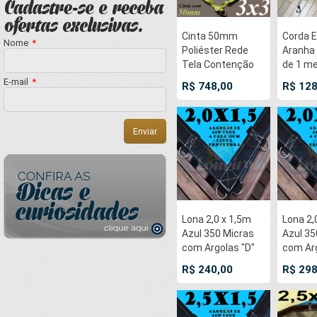
Cinta 50mm
Corda E
Nome
*
Poliéster Rede
Aranha 
Tela Contenção
de 1 me
3x3 Mts Loneiro
pernas
E-mail
*
R$ 748,00
R$ 128
Malha 25x25cm
de Borr
para 15 TON
Branco
Amarração
gancho
Proteção Carga
dupla
Rodoviária
bicrom
Caminhão
nas po
Utilitários
Lona 2,0 x 1,5m
Lona 2,
Azul 350 Micras
Azul 35
com Argolas "D"
com Arg
Inox a cada 50cm
Inox a 
R$ 240,00
R$ 298
e cinta de reforço
e cinta
na bainha
na bain