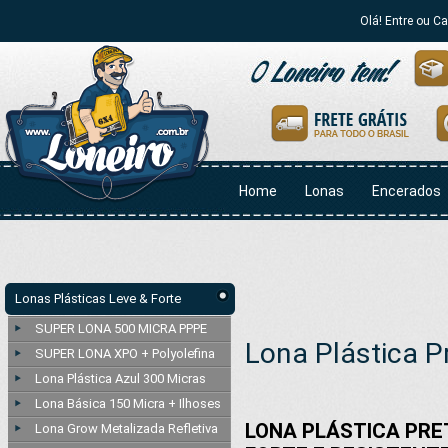
Olá! Entre ou C
Home
Lonas
Encerados
Lonas Plásticas Leve & Forte
SUPER LONA 500 MICRA PPPE
Lona Plástica P
SUPER LONA XPO + Polyolefina
Lona Plástica Azul 300 Micras
Lona Básica 150 Micra + Ilhoses
LONA PLÁSTICA PRET
Lona Grow Metalizada Refletiva