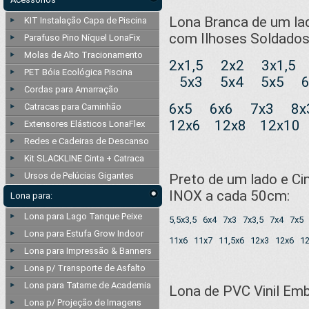
Lona Branca de um la
KIT Instalação Capa de Piscina
com Ilhoses Soldados
Parafuso Pino Níquel LonaFix
Molas de Alto Tracionamento
2x1,5
2x2
3x1,5
PET Bóia Ecológica Piscina
5x3
5x4
5x5
Cordas para Amarração
6x5
6x6
7x3
8x
Catracas para Caminhão
12x6
12x8
12x10
Extensores Elásticos LonaFlex
Redes e Cadeiras de Descanso
Kit SLACKLINE Cinta + Catraca
Ursos de Pelúcias Gigantes
Preto de um lado e Ci
INOX a cada 50cm:
Lona para:
Lona para Lago Tanque Peixe
5,5x3,5
6x4
7x3
7x3,5
7x4
7x5
Lona para Estufa Grow Indoor
11x6
11x7
11,5x6
12x3
12x6
1
Lona para Impressão & Banners
Lona p/ Transporte de Asfalto
Lona para Tatame de Academia
Lona de PVC Vinil Emb
Lona p/ Projeção de Imagens