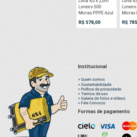
Lona 4,0 x 2,0m
Lona 4,
Loneiro 500
Loneiro
Micras PPPE Azul
Micras
e Cinza com
e Cinz
R$ 578,00
R$ 785
argolas 'D' INOX a
argolas 
cada 50cm
cada 5
Institucional
> Quem somos
> Sustentabilidade
> Política de privacidade
> Termos de uso
> Galeria de fotos e vídeos
> Fale Conosco
Formas de pagamento